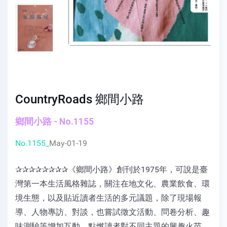
CountryRoads 鄉間小路
鄉間小路 - No.1155
No.1155_
May-01-19
✰✰✰✰✰✰✰✰《鄉間小路》創刊於1975年，可說是臺
灣第一本生活風格雜誌，關注在地文化、農業飲食、環
境生態，以及貼近讀者生活的多元議題，除了現場報
導、人物專訪、對談，也嘗試徵文活動、問卷分析、趣
味測驗等增加互動，點燃讀者對不同主題的興趣火苗。