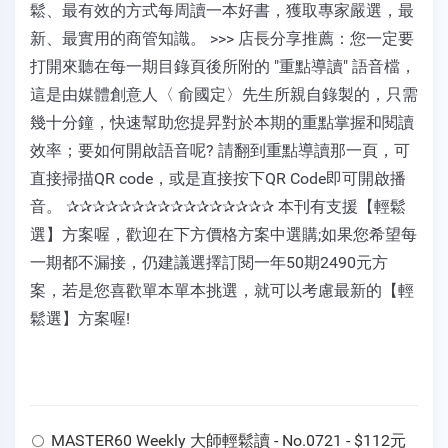
鬆、最有效的方式每周讀一本好書，獲取專家嚴選，最
新、最實用的商管知識。 >>> 店長分享推薦：您一定要
打開來聽在每一期目錄頁後所附的 "重點導讀" 語音檔，
這是由媒體創意人〈 俞國定〉先生所親自錄製的，只需
幾十分鐘，快速幫助您提昇對於本期的重點掌握和閱讀
效率；要如何開啟語音呢? 請翻到重點導讀那一頁，可
直接掃描QR code，或是直接按下QR Code即可開啟播
音。 ✰✰✰✰✰✰✰✰✰✰✰✰✰✰✰✰ 本刊有支援【輕鬆
選】方案喔，歡迎在下方價格方案中選購;如果您希望每
一期都不漏接，仍建議選擇訂閱一年50期2490元方
案，若是您喜歡單本單本挑選，就可以考慮最新的【輕
鬆選】方案喔!
MASTER60 Weekly 大師輕鬆讀 - No.0721 - $112元