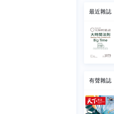
最近雜誌
輕鬆讀
大師輕鬆讀
081
NO.1080
07-21
2026-07-15
12 元
$ 112 元
有聲雜誌