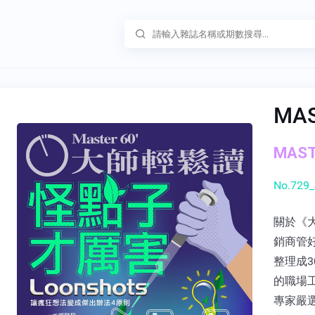
MA
MAST
No.729_
關於《大
銷商管
整理成3
的職場
專家嚴選