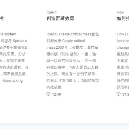
Rule 4
How
考
創造群聚效應
如何
d a system
Rual 4 | Create critical mass創造
How | 
統思考 Spread a
群聚效應 Create critical
loons
ndset你要不斷探究組
mass2000 年，麥爾坎．葛拉威
champ
擇的原 因。分析
爾出版《引爆 趨勢》一書，強
推動某
敗，並詢問未來
調一項研究結果顯示： 在一個
下事實
你的決策過程。分
有效組織中，150 人是員工人數
圃蓬 
質，而不僅僅是最
的上限。現在有一些例子顯示，
既有事
ep asking
若員工 少於150 人，激勵措施能
育你的
有效鼓勵
試既有
12:49
31:3