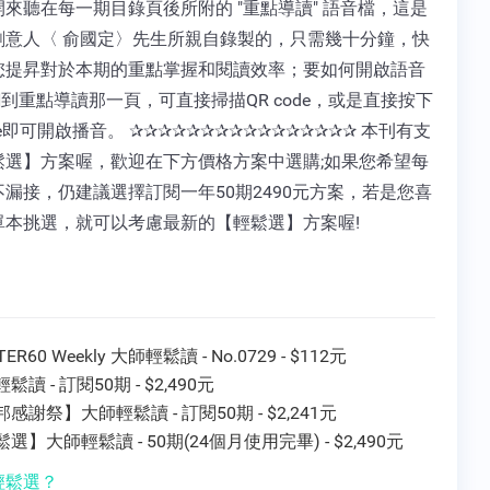
來聽在每一期目錄頁後所附的 "重點導讀" 語音檔，這是
創意人〈 俞國定〉先生所親自錄製的，只需幾十分鐘，快
您提昇對於本期的重點掌握和閱讀效率；要如何開啟語音
翻到重點導讀那一頁，可直接掃描QR code，或是直接按下
ode即可開啟播音。 ✰✰✰✰✰✰✰✰✰✰✰✰✰✰✰✰ 本刊有支
鬆選】方案喔，歡迎在下方價格方案中選購;如果您希望每
漏接，仍建議選擇訂閱一年50期2490元方案，若是您喜
單本挑選，就可以考慮最新的【輕鬆選】方案喔!
ER60 Weekly 大師輕鬆讀 - No.0729 - $112元
鬆讀 - 訂閱50期 - $2,490元
感謝祭】大師輕鬆讀 - 訂閱50期 - $2,241元
選】大師輕鬆讀 - 50期(24個月使用完畢) - $2,490元
輕鬆選？