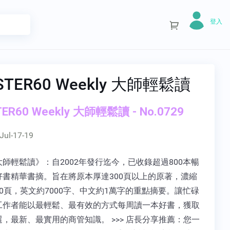
登入
STER60 Weekly 大師輕鬆讀
ER60 Weekly 大師輕鬆讀 - No.0729
Jul-17-19
師輕鬆讀》：自2002年發行迄今，已收錄超過800本暢
好書精華書摘。旨在將原本厚達300頁以上的原著，濃縮
0頁，英文約7000字、中文約1萬字的重點摘要。讓忙碌
工作者能以最輕鬆、最有效的方式每周讀一本好書，獲取
，最新、最實用的商管知識。 >>> 店長分享推薦：您一