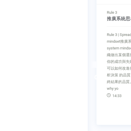
Rule 2
Rule 3
創造動態平衡
推廣系統思
e phases區
Rule 2 | Create a dynamic
Rule 3 | Sprea
the
equilibrium創造動態平衡 Create
mindset推廣系
風險初步構
a dynamic equilibrium你必須在
system mi
一樣，你
藝術家與士兵之間維持健康的
織做出某個選
組 織中
平衡。兩者對公司的長期未來都
你的成功與失
區域的士兵
很重要， 必須給予平等機會的
可以如何改進
座苗圃，
重視，並為兩者提 供獲取勝利
析決策 的品
Previous
成長茁
所需的工具和資源。你要在 怪
終結果的品質。Ke
 它們的
點子和擴
why yo
17:00
14:33