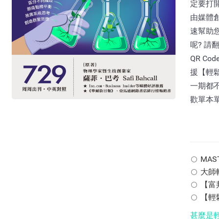
定要打開
由媒體
速幫助
呢? 請
QR C
援【輕
一期都不
歡單本
MAST
大師輕
【富邦
【輕鬆
甚麼是