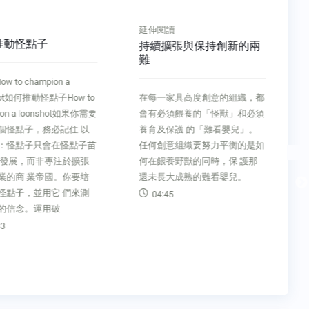
延伸閱讀
推動怪點子
持續擴張與保持創新的兩
難
How to champion a
hot如何推動怪點子How to
在每一家具高度創意的組織，都
ion a loonshot如果你需要
會有必須餵養的「怪獸」和必須
個怪點子，務必記住 以
養育及保護 的「難看嬰兒」。
：怪點子只會在怪點子苗
任何創意組織要努力平衡的是如
勃發展，而非專注於擴張
何在餵養野獸的同時，保 護那
業的商 業帝國。你要培
還未長大成熟的難看嬰兒。
怪點子，並用它 們來測
04:45
的信念。運用破
3