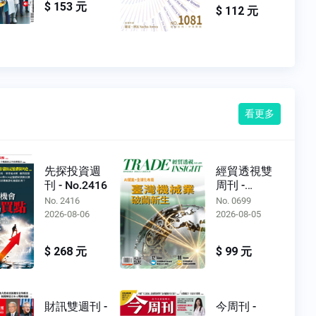
$ 153 元
$ 112 元
看更多
先探投資週
經貿透視雙
刊 - No.2416
周刊 -
No.0699
No. 2416
No. 0699
2026-08-06
2026-08-05
$ 268 元
$ 99 元
財訊雙週刊 -
今周刊 -