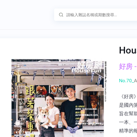
Hou
好房 -
No.70_
A
《好房
是國內
旨在幫
一本、
精準的