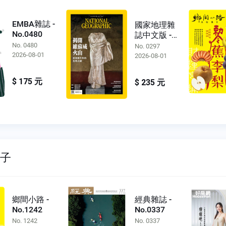
EMBA雜誌 -
國家地理雜
No.0480
誌中文版 -
No.0297
No. 0480
No. 0297
2026-08-01
2026-08-01
$ 175 元
$ 235 元
親子
鄉間小路 -
經典雜誌 -
No.1242
No.0337
No. 1242
No. 0337