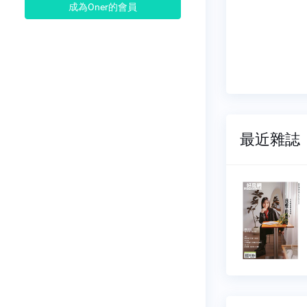
成為Oner的會員
最近雜誌
好房
145
NO.0144
06-01
2026-05-01
9 元
$ 99 元