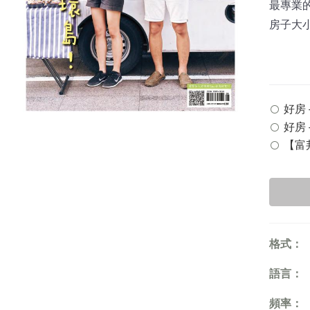
最專業
房子大
好房 -
好房 
【富邦
格式：
語言：
頻率：