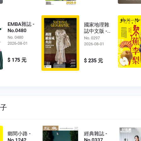
EMBA雜誌 -
國家地理雜
No.0480
誌中文版 -
No.0297
No. 0480
No. 0297
2026-08-01
2026-08-01
$ 175 元
$ 235 元
親子
鄉間小路 -
經典雜誌 -
No.1242
No.0337