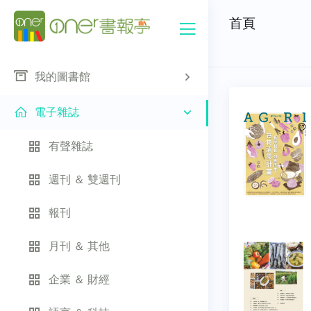
首頁
我的圖書館
電子雜誌
有聲雜誌
週刊 ＆ 雙週刊
報刊
月刊 ＆ 其他
企業 ＆ 財經