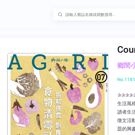
Cou
鄉間小路
No.1181
✰✰✰✰
生活風
讀者生
徵文活
題的興