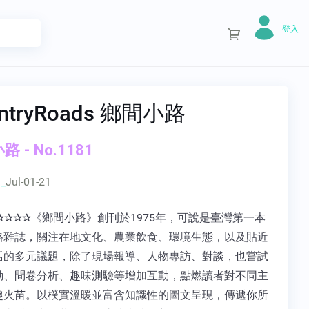
登入
ntryRoads 鄉間小路
 - No.1181
_
Jul-01-21
✰✰✰✰《鄉間小路》創刊於1975年，可說是臺灣第一本
格雜誌，關注在地文化、農業飲食、環境生態，以及貼近
活的多元議題，除了現場報導、人物專訪、對談，也嘗試
動、問卷分析、趣味測驗等增加互動，點燃讀者對不同主
趣火苗。以樸實溫暖並富含知識性的圖文呈現，傳遞你所