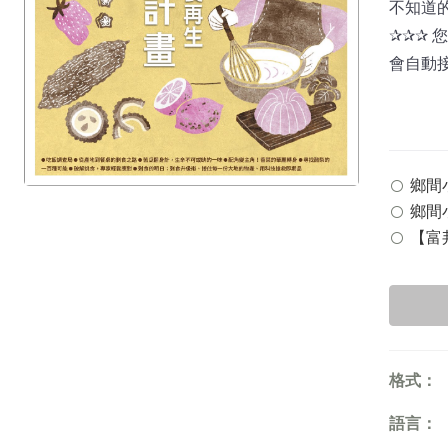
不知道的臺
✰✰✰
會自動
鄉間小路
鄉間小
【富邦
格式：
語言：