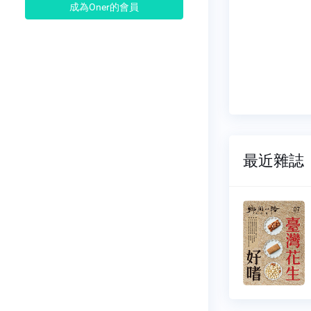
成為Oner的會員
最近雜誌
小路
鄉間小路
233
NO.1242
11-01
2026-08-01
18 元
$ 118 元