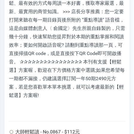
鬆、最有效的方式每周讀一本好書，獲取專家嚴選，最
新、最實用的商管知識。 >>> 店長分享推薦：您一定要
打開來聽在每一期目錄頁後所附的 "重點導讀" 語音檔，
這是由媒體創意人〈 俞國定〉先生所親自錄製的，只需
幾十分鐘，快速幫助您提昇對於本期的重點掌握和閱讀
效率；要如何開啟語音呢? 請翻到重點導讀那一頁，可
直接掃描QR code，或是直接按下QR Code即可開啟播
音。 ✰✰✰✰✰✰✰✰✰✰✰✰✰✰✰✰ 本刊有支援【輕鬆
選】方案喔，歡迎在下方價格方案中選購;如果您希望每
一期都不漏接，仍建議選擇訂閱一年50期2490元方
案，若是您喜歡單本單本挑選，就可以考慮最新的【輕
鬆選】方案喔!
大師輕鬆讀 - No.0867 - $112元