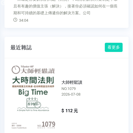
Previous
06:41
最近雜誌
看更多
大師輕鬆讀
NO.1078
2026-07-01
$ 112 元