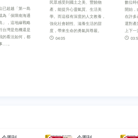
民眾感受到國土之美、豐饒物
數位時
位已超越「第一島
產，能提升心靈氣質、生活美
開始，
成為「保障南海通
學。而這樣有深度的人文教養，
在許多
島」，這地緣戰略
強化社會韌性、滋養生活的甜
選對產
對台灣是危機還是
度，帶來生命的勇氣與尊嚴。
上下一
我的看法如何，都
04:05
03:5
事……。
今周刊
今周刊