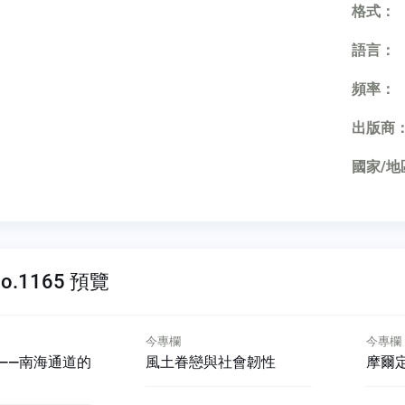
格式：
語言：
頻率：
出版商
國家/地
o.1165 預覽
今專欄
今專欄
——南海通道的
風土眷戀與社會韌性
摩爾