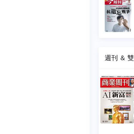
536
NO.1545
05-28
2026-07-30
9 元
$ 99 元
週刊 ＆ 