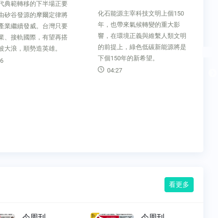
代典範轉移的下半場正要
化石能源主宰科技文明上個150
由矽谷發源的摩爾定律將
年，也帶來氣候轉變的重大影
產業繼續發威。台灣只要
響，在環境正義與維繫人類文明
業、接軌國際，有望再搭
的前提上，綠色低碳新能源將是
波大浪，順勢造英雄。
下個150年的新希望。
6
04:27
看更多
今周刊
今周刊