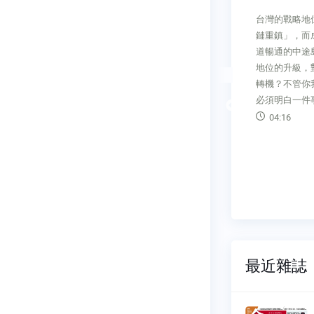
中國3月份金融數據十分亮眼，
情懷夢促成
台灣的戰略地
信用週期再次抬頭向上，不少經
，十年前從
鏈重鎮」，而
濟分析員預言，一個新的上升增
年在宜蘭開
道暢通的中途
長週期已經到來。但真的如此樂
年後因緣際
地位的升級，
觀？恐怕暫時言之過早。
店，沒有大
轉機？不管你
04:45
用現成進口
必須明白一件
Previous
點元素不斷
04:16
重組取代，
甜點，在現
在店內冷藏
立
最近雜誌
刊
今周刊