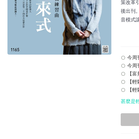
策改革引
後出刊。
音模式讓
今周刊 
今周刊
【富邦
【輕鬆
【輕鬆
甚麼是