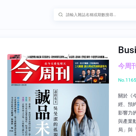
Bus
今周刊 
No.1165
關於《
經、預
影響力
與產業
局」與