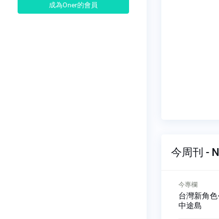
成為Oner的會員
今周刊 - N
今專欄
今專欄
少女情懷
信用週期與增長週期
台灣新角色
中途島