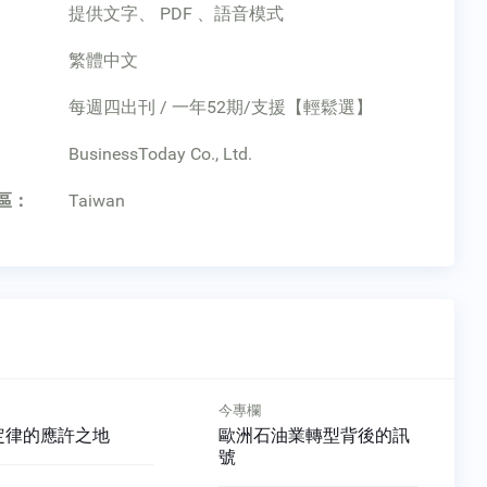
提供文字、 PDF 、語音模式
繁體中文
每週四出刊 / 一年52期/支援【輕鬆選】
：
BusinessToday Co., Ltd.
區：
Taiwan
今專欄
定律的應許之地
歐洲石油業轉型背後的訊
號