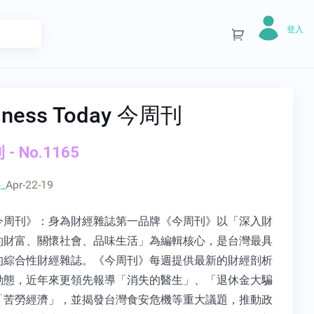
登入
iness Today 今周刊
- No.1165
_
Apr-22-19
今周刊》：身為財經雜誌第一品牌《今周刊》以「深入財
約財富、關懷社會、品味生活」為編輯核心，是台灣最具
的綜合性財經雜誌。《今周刊》每週提供最新的財經剖析
動態，近年來更領先報導「消失的醫生」、「退休金大騙
「苦勞經濟」，並揭發台灣食安危機等重大議題，推動政