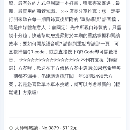
鬆、最有效的方式每周讀一本好書，獲取專家嚴選，最
新、最實用的商管知識。 >>> 店長分享推薦：您一定要
打開來聽在每一期目錄頁後所附的 "重點導讀" 語音檔，
這是由媒體創意人〈 俞國定〉先生所親自錄製的，只需
幾十分鐘，快速幫助您提昇對於本期的重點掌握和閱讀
效率；要如何開啟語音呢? 請翻到重點導讀那一頁，可
直接掃描QR code，或是直接按下QR Code即可開啟播
音。 ✰✰✰✰✰✰✰✰✰✰✰✰✰✰✰✰ 本刊有支援【輕鬆
選】方案喔，歡迎在下方價格方案中選購;如果您希望每
一期都不漏接，仍建議選擇訂閱一年50期2490元方
案，若是您喜歡單本單本挑選，就可以考慮最新的【輕
鬆選】方案喔!
大師輕鬆讀 - No.0879 - $112元