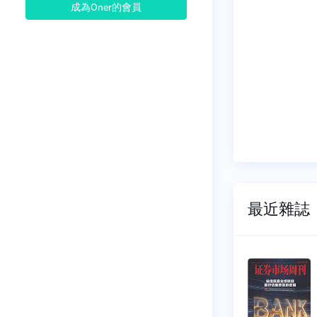
成為Oner的會員
最近雜誌
市場周
證券市場周
刊
027
NO.1026
07-18
2026-07-11