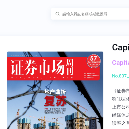
Cap
Capi
No.837_
《证券
称“联办
上市公
经媒体
读率之首