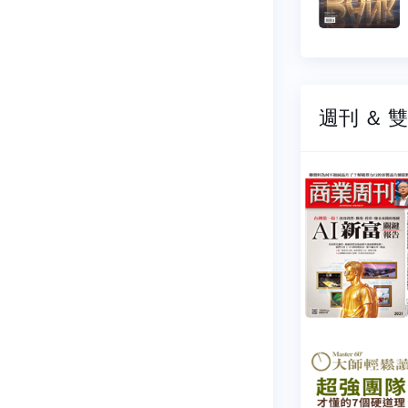
4 元
$ 44 元
週刊 ＆ 