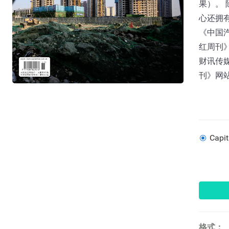
果）。
心还拥
《中国
红周刊
财讯传媒
刊》网站：w
Capi
格式：