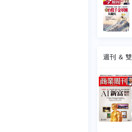
545
NO.1544
07-30
2026-07-23
9 元
$ 99 元
週刊 ＆ 