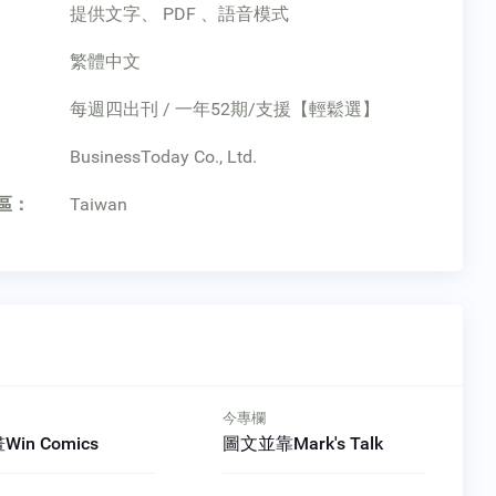
提供文字、 PDF 、語音模式
繁體中文
每週四出刊 / 一年52期/支援【輕鬆選】
：
BusinessToday Co., Ltd.
區：
Taiwan
今專欄
in Comics
圖文並靠Mark's Talk