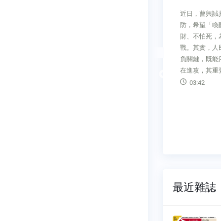
Desk一條荒
考察人類文明史，重點不在如何
近日，曹興誠
八日，台積
擊敗工具，而是將工具為我所
防，希望「喚
期的「無擔
用，產生更強勁的生產力、更輝
財、不怕死，
。至於七月
煌的成就。當新一波科技浪潮來
戰。其實，人
金可用」、
襲，我們必須培養「知化力」，
負關鍵，既能
如興紡織，
把AI當工具，學會駕馭它，才能
在進攻，其重
次「有擔
成為AI時代的贏家。
Previous
03:42
或有擔保，
04:23
風險較低，
二○一八年
最近雜誌
刊
今周刊