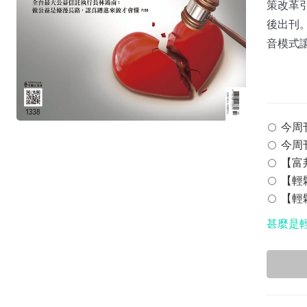
策改革引
後出刊。
音模式讓
今周刊 
今周刊
【富邦
【輕鬆
【輕鬆
甚麼是