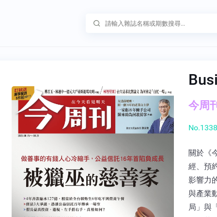
Bus
今周刊 
No.1338
關於《
經、預
影響力
與產業
局」與