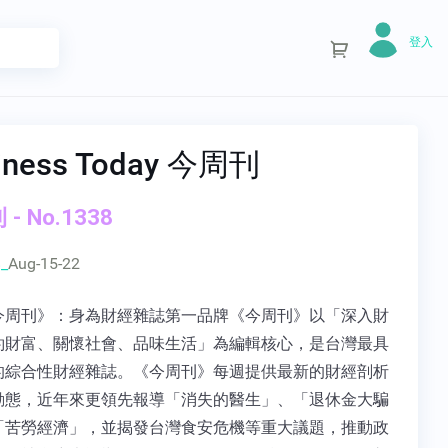
登入
iness Today 今周刊
- No.1338
_
Aug-15-22
今周刊》：身為財經雜誌第一品牌《今周刊》以「深入財
約財富、關懷社會、品味生活」為編輯核心，是台灣最具
的綜合性財經雜誌。《今周刊》每週提供最新的財經剖析
動態，近年來更領先報導「消失的醫生」、「退休金大騙
「苦勞經濟」，並揭發台灣食安危機等重大議題，推動政