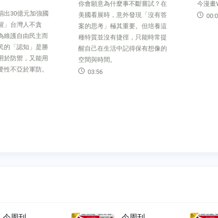
你會願意為什麼事不斷嘗試？在
今漫畫Wi
捐出30億元加強國
美國看展時，意外發現「沒有答
00:0
醒」台灣人不貪
案的思考」極其重要。但培養這
為維護自由民主而
種特質並沒有捷徑，只能時常提
民的「認知」是勝
醒自己在生活中記得保有想像的
用於防禦，又能用
空間與時間。
要性不亞於軍防。
03:56
今周刊
今周刊