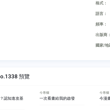
格式：
語言：
頻率：
出版商
國家/地
o.1338 預覽
今專欄
今專欄
用？認知進攻基
一次看畫給我的啟發
今漫畫W