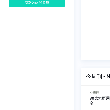
成為Oner的會員
今周刊 - N
今專欄
今專欄
背後
AI與知化力
30億怎麼
金