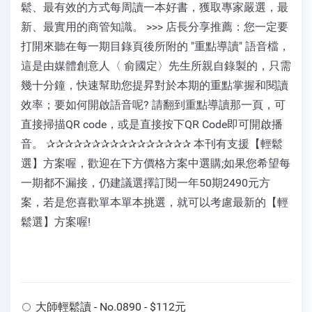
鬆、最有效的方式每周讀一本好書，獲取專家嚴選，最
新、最實用的商管知識。 >>> 店長分享推薦：您一定要
打開來聽在每一期目錄頁後所附的 "重點導讀" 語音檔，
這是由媒體創意人〈 俞國定〉先生所親自錄製的，只需
幾十分鐘，快速幫助您提昇對於本期的重點掌握和閱讀
效率；要如何開啟語音呢? 請翻到重點導讀那一頁，可
直接掃描QR code，或是直接按下QR Code即可開啟播
音。 ✰✰✰✰✰✰✰✰✰✰✰✰✰✰✰✰ 本刊有支援【輕鬆
選】方案喔，歡迎在下方價格方案中選購;如果您希望每
一期都不漏接，仍建議選擇訂閱一年50期2490元方
案，若是您喜歡單本單本挑選，就可以考慮最新的【輕
鬆選】方案喔!
大師輕鬆讀 - No.0890 - $112元