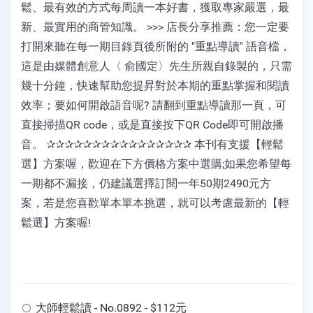
鬆、最有效的方式每周讀一本好書，獲取專家嚴選，最
新、最實用的商管知識。 >>> 店長分享推薦：您一定要
打開來聽在每一期目錄頁後所附的 "重點導讀" 語音檔，
這是由媒體創意人〈 俞國定〉先生所親自錄製的，只需
幾十分鐘，快速幫助您提昇對於本期的重點掌握和閱讀
效率；要如何開啟語音呢? 請翻到重點導讀那一頁，可
直接掃描QR code，或是直接按下QR Code即可開啟播
音。 ✰✰✰✰✰✰✰✰✰✰✰✰✰✰✰✰ 本刊有支援【輕鬆
選】方案喔，歡迎在下方價格方案中選購;如果您希望每
一期都不漏接，仍建議選擇訂閱一年50期2490元方
案，若是您喜歡單本單本挑選，就可以考慮最新的【輕
鬆選】方案喔!
大師輕鬆讀 - No.0892 - $112元