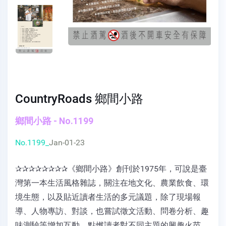
CountryRoads 鄉間小路
鄉間小路 - No.1199
No.1199_
Jan-01-23
✰✰✰✰✰✰✰✰《鄉間小路》創刊於1975年，可說是臺
灣第一本生活風格雜誌，關注在地文化、農業飲食、環
境生態，以及貼近讀者生活的多元議題，除了現場報
導、人物專訪、對談，也嘗試徵文活動、問卷分析、趣
味測驗等增加互動，點燃讀者對不同主題的興趣火苗。