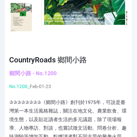
CountryRoads 鄉間小路
鄉間小路 - No.1200
No.1200_
Feb-01-23
✰✰✰✰✰✰✰✰《鄉間小路》創刊於1975年，可說是臺
灣第一本生活風格雜誌，關注在地文化、農業飲食、環
境生態，以及貼近讀者生活的多元議題，除了現場報
導、人物專訪、對談，也嘗試徵文活動、問卷分析、趣
味測驗等增加互動，點燃讀者對不同主題的興趣火苗。