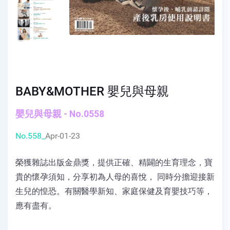
BABY&MOTHER 嬰兒與母親
嬰兒與母親 - No.0558
No.558_
Apr-01-23
榮獲雜誌出版金鼎獎，提供正確、精闢的生育理念，寶
貴的懷孕須知，分享初為人母的喜悅， 同時分擔迎接新
生兒的惶恐。有關醫學新知、家庭保健及育嬰技巧等，
應有盡有。