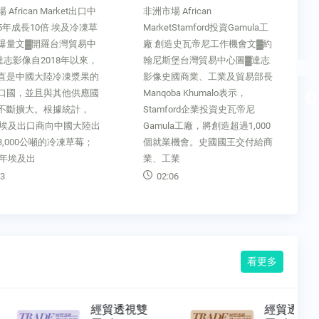
African
在波蘭，園藝是一種流行的消遣
tStamford投資Gamula工
方式，主推「回歸自然」，且因
造史瓦帝尼工作機會文▓約
受限於空間，垂直花園成趨勢。
堡台灣貿易中心圖▓達志
臺廠欲拓銷波蘭，除持續發展相
國商業、工業及貿易部長
關手工具外，也可搭配環保議
ba Khumalo表示，
題，研發太陽能相關的園藝設備
ford企業投資史瓦帝尼
或庭院照明。
la工廠，將創造超過1,000
08:08
機會。史國國王交付給商
業
6
看更多
經貿透視雙
經貿透視雙