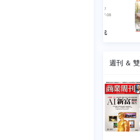
周刊
698
NO.0697
07-22
2026-07-08
9 元
$ 99 元
週刊 ＆ 