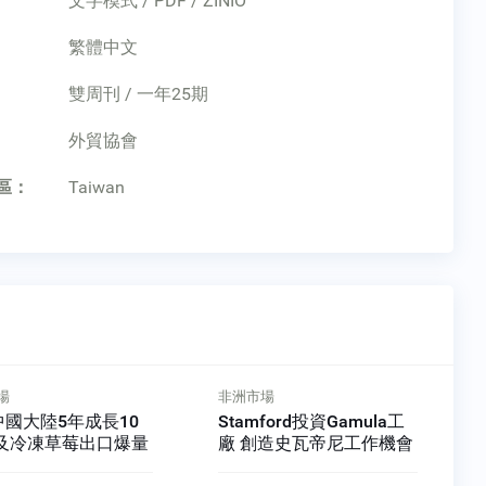
文字模式 / PDF / ZINIO
繁體中文
雙周刊 / 一年25期
：
外貿協會
區：
Taiwan
場
新興市場
ford投資Gamula工
流行消遣 波蘭園藝營收成
創造史瓦帝尼工作機會
長