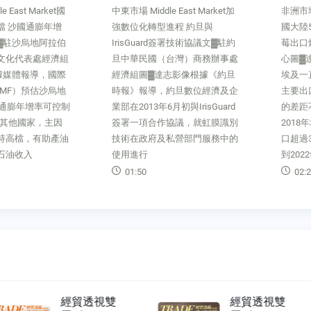
 East Market加
非洲市場 African Market出口中
非洲市場 
進程 約旦與
國大陸5年成長10倍 埃及冷凍草
Marke
d簽署技術協議文▓駐約
莓出口爆量文▓開羅台灣貿易中
廠 創
台灣）商務辦事處
心圖▓達志影像自2018年以來，
翰尼斯
志影像根據《約旦
埃及一直是中國大陸冷凍漿果的
影像史
約旦數位經濟及企
主要出口國，並且與其他供應國
Manqo
月初與IrisGuard
的差距不斷擴大。根據統計，
Stam
協議，就虹膜識別
2018年埃及出口商向中國大陸出
Gamu
私營部門服務中的
口超過3,000公噸的冷凍草莓；
個就業
到2022年埃及出
業、工
02:23
02:0
經貿透視雙
經貿透視雙