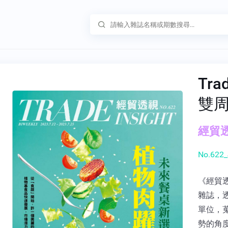
Tra
雙
經貿透
No.622_
《經貿
雜誌，
單位，
勢的角