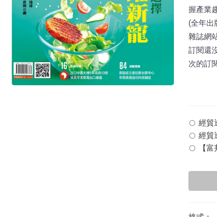
握產業
(全年出
雜誌網站：
訂閱還
次的訂
經貿透
經貿透
【富邦