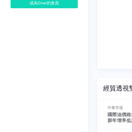
成為Oner的會員
經貿透視雙周
中東市場
中東市場
智能客服翻
國際油價維持高檔 沙國通
加強數位化
膨年增率低於他國
與IrisGu