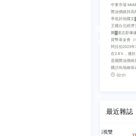
身發展多年
中東市場 Middle East Market國
中東市場 Middle
合能力與
際油價維持高檔 沙國通膨年增
強數位化轉型
人串聯，提
率低於他國文▓駐沙烏地阿拉伯
IrisGuar
動化行銷解
王國台北經濟文化代表處經濟組
旦中華民國（
域，滿足顧
圖▓達志影像據媒體報導，國際
經濟組圖▓達
客戶服務升
貨幣基金會（IMF）預估沙烏地
時報》報導，
Previous
阿拉伯2023年通膨年增率可控制
業部在2013年6
在2.8％，優於其他國家，主因
簽署一項合作
是國際油價維持高檔，有助產油
技術在政府及
國沙烏地確保石油收入
使用進行
02:01
01:50
最近雜誌
透視雙
經貿透視雙