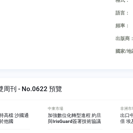
格式：
語言：
頻率：
出版商
國家/地
刊 - No.0622 預覽
非洲市場
非洲市
轉型進程 約旦
出口中國大陸5年成長10
Stam
ard簽署技術協議
倍 埃及冷凍草莓出口爆量
廠 