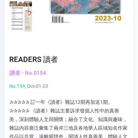
READERS 讀者
讀者 - No.0154
No.154_
Oct-01-23
✰✰✰✰✰ 訂一年《讀者》雜誌12期再加送1期。
✰✰✰✰✰ 《讀者》雜誌主要訴求發掘人性中的真善
美，深刻體驗人文與關懷；融合了文化、知識與趣味，
雜誌內容廣泛彙集了兩岸三地及各地華人區域知名作家
作品以共賞，遠離腥羶色，閱讀人性真善美，體驗人文