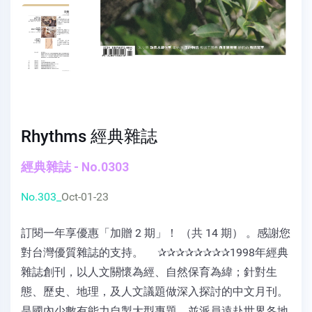
Rhythms 經典雜誌
經典雜誌 - No.0303
No.303_
Oct-01-23
訂閱一年享優惠「加贈 2 期」！ （共 14 期） 。感謝您
對台灣優質雜誌的支持。 ✰✰✰✰✰✰✰✰1998年經典
雜誌創刊，以人文關懷為經、自然保育為緯；針對生
態、歷史、地理，及人文議題做深入探討的中文月刊。
是國內少數有能力自製大型專題，並派員遠赴世界各地