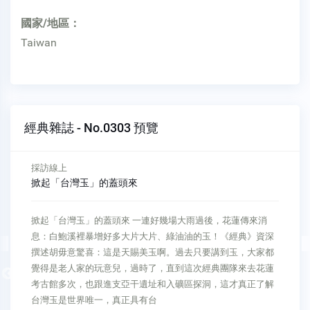
國家/地區：
Taiwan
經典雜誌 - No.0303 預覽
採訪線上
掀起「台灣玉」的蓋頭來
掀起「台灣玉」的蓋頭來 一連好幾場大雨過後，花蓮傳來消
息：白鮑溪裡暴增好多大片大片、綠油油的玉！《經典》資深
撰述胡毋意驚喜：這是天賜美玉啊。過去只要講到玉，大家都
覺得是老人家的玩意兒，過時了，直到這次經典團隊來去花蓮
Previous
考古館多次，也跟進支亞干遺址和入礦區探洞，這才真正了解
台灣玉是世界唯一，真正具有台