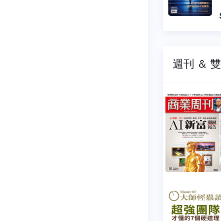
4 元
$ 44 元
週刊 ＆ 