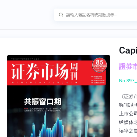
Cap
證券市
No.897_
《证券
称“联办
上市公
经媒体
读率之首