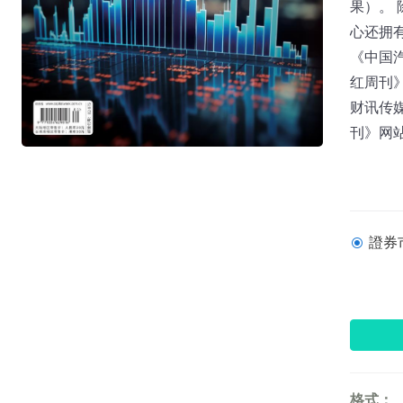
果）。
心还拥
《中国
红周刊
财讯传媒
刊》网站：w
證券市
格式：