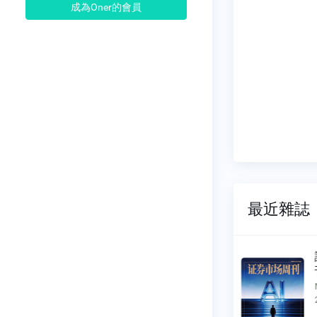
成為Oner的會員
最近雜誌
市場周
證券市場周
刊
025
NO.1024
07-04
2026-06-27