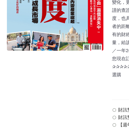
變化，
謹的查
度，也
者的距
有的財
量，給
／一年2
您現在
✰✰✰
選購
財訊雙週
財訊雙
【週年