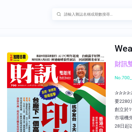
Wea
財訊雙週
No.700_
✰✰✰✰
要228
創立於
市場機先
28日