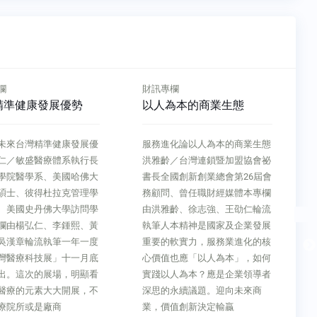
欄
財訊專欄
為本的商業生態
永續投資是議題還是噱
頭？
化論以人為本的商業生態
企業方程式永續投資是議題還是
／台灣連鎖暨加盟協會祕
噱頭？楊曉文／政治大學金融系
國創新創業總會第26屆會
教授政治大學商學院金融研究中
、曾任職財經媒體本專欄
心主任本專欄由楊曉文、蔡鴻
齡、徐志強、王劭仁輪流
青、陳春山輪流執筆永續投資是
本精神是國家及企業發展
現今的投資顯學，尤其這兩三年
軟實力，服務業進化的核
來國內許多投資商品都以永續投
也應「以人為本」，如何
資為訴求，且以「投資可以改變
人為本？應是企業領導者
世界」作為宣傳。到底永續投資
永續議題。迎向未來商
和傳統投資有何不同？從投資的
值創新決定輸贏