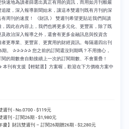
更快速地為讀者篩選出真正有用的資訊，而用如月刊般嚴
證追蹤，深入報導新聞始末，讓這本雙週刊既有月刊的深
具有周刊的速度！ 《財訊 》 雙週刊希望更貼近我們與讀
離，因此在內容上，我們也將更多元化、更豐富，除了既
經及政治深入報導之外，還會有更多金融訊息與投資含
讀者更專業、更豐富、更實用的財經資訊。每隔週四出刊
6期。 ✰✰✰✰✰ 您之前的訂閱還沒到期嗎？不用擔心，
訂閱的期數會自動接續上一次的訂閱期數、不會重疊！
✰✰ 本刊有支援【輕鬆選】方案喔，歡迎在下方價格方案中
刊 - No.0700 - $119元
週刊 - 訂閱26期 - $1,980元
慶】財訊雙週刊 – 訂閱26期贈26期 - $2,280元