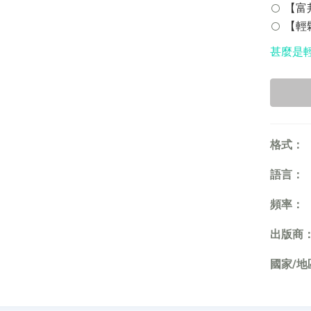
【富邦
【輕鬆
甚麼是
格式：
語言：
頻率：
出版商
國家/地