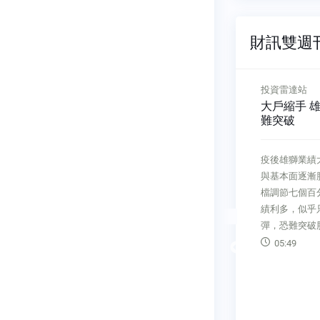
財訊雙週刊 
投資雷達站
股海祕辛
抉擇
大戶縮手 雄獅股價天花板
聯合骨科強
難突破
高人
的關鍵抉擇
疫後雄獅業績大幅成長，但股價
新產品搶進國
人兼社長財
與基本面逐漸脫鉤，千張大戶高
增持聯合骨科
大學東亞所
檔調節七個百分點以上；未來業
高人文／劉志
這一天，台
績利多，似乎只能激勵股價反
復常態，聯合
睛在看，經
彈，恐難突破股價天花板。
十二億元，年
的加權指數
越去年全年；
05:49
一幕。當天
Previous
帳，十一月千
一點，香港
增十二個百分
開出一萬七
也買超六．四
領先十三
骨科短短一個
數收