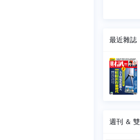
五％之多。豹
02:42
最近雜誌
雙週刊
財訊雙週刊
768
NO.0767
07-16
2026-07-02
19 元
$ 119 元
週刊 ＆ 