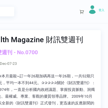
登入
lth Magazine 財訊雙週刊
刊 - No.0700
Dec-07-23
✰本月最殺~訂一年26期加碼再送一年26期，一共52期只
0元，平均一本不到44元。✰✰✰✰✰關於《財訊雙週刊》：
1974年，一直是分析國內政經議題、掌握投資脈動、洞燭
、最權威、專業、客觀的優質領導品牌。 2009年10月
起以全新的《財訊雙週刊》正式發刊，更迅速的反應新聞的