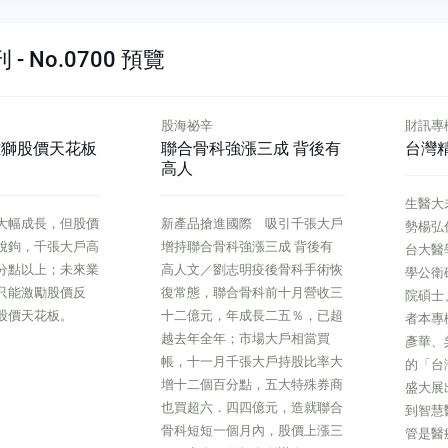
- No.0700 預覽
財訊專欄
財訊專
漲三成 背後有
台灣精準健康發展優勢
以人
生醫大未來台灣精準健康發展優
服務進
際 吸引千張大戶
勢楊弘仁／敏盛醫療體系執行長
洪雅齡
強漲三成 背後有
台大醫學院醫學系、美國哈佛大
書長全
明疫後骨科手術恢
學公衛碩士、彼得杜拉克管理學
務顧問
骨科前十月營收三
院碩士、美國史丹佛大學訪問學
由洪雅
成長二五％，已超
者本專欄由楊弘仁、李鍾熙、黃
執筆人
市場大戶相當買
彥華、吳漢章輪流執筆一年一度
重要的
張大戶持股比率大
的「台灣醫療科技展」十一月底
心價值
點，五大特殊券商
盛大展出。這次的展場，明顯看
實踐以
四億元，造就聯合
到智慧醫療的元素大大開展，不
深思的
月內，股價上漲三
管是醫療院所或是廠商
業，價