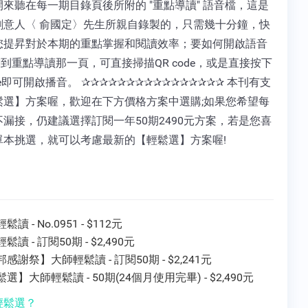
來聽在每一期目錄頁後所附的 "重點導讀" 語音檔，這是
創意人〈 俞國定〉先生所親自錄製的，只需幾十分鐘，快
您提昇對於本期的重點掌握和閱讀效率；要如何開啟語音
翻到重點導讀那一頁，可直接掃描QR code，或是直接按下
ode即可開啟播音。 ✰✰✰✰✰✰✰✰✰✰✰✰✰✰✰✰ 本刊有支
鬆選】方案喔，歡迎在下方價格方案中選購;如果您希望每
漏接，仍建議選擇訂閱一年50期2490元方案，若是您喜
單本挑選，就可以考慮最新的【輕鬆選】方案喔!
讀 - No.0951 - $112元
鬆讀 - 訂閱50期 - $2,490元
感謝祭】大師輕鬆讀 - 訂閱50期 - $2,241元
選】大師輕鬆讀 - 50期(24個月使用完畢) - $2,490元
輕鬆選？