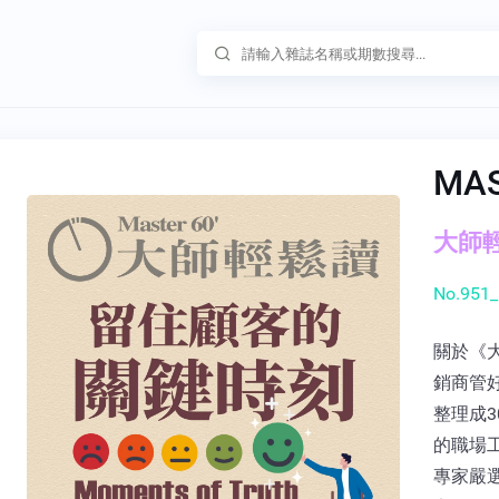
MA
大師輕鬆
No.951_
關於《大
銷商管
整理成3
的職場
專家嚴選