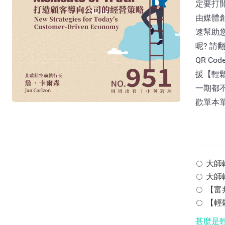
定要打開
由媒體
速幫助
呢? 請
QR C
援【輕
一期都不
歡單本
大師輕鬆
大師輕
【富邦
【輕鬆
甚麼是