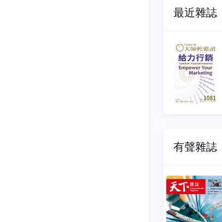
最近雜誌
輕鬆讀
大師輕鬆讀
083
NO.1082
08-04
2026-07-29
12 元
$ 112 元
有聲雜誌