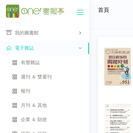
首頁
我的圖書館
電子雜誌
有聲雜誌
週刊 ＆ 雙週刊
報刊
月刊 ＆ 其他
企業 ＆ 財經