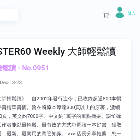
登入
STER60 Weekly 大師輕鬆讀
讀 - No.0951
Dec-13-23
師輕鬆讀》：自2002年發行迄今，已收錄超過800本暢
好書精華書摘。旨在將原本厚達300頁以上的原著，濃縮
0頁，英文約7000字、中文約1萬字的重點摘要。讓忙碌
工作者能以最輕鬆、最有效的方式每周讀一本好書，獲取
，最新、最實用的商管知識。 >>> 店長分享推薦：您一