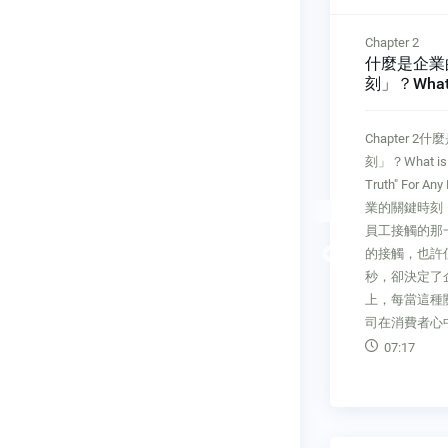
Chapter 1
Chapter 2
詹．卡爾森的事業生涯亮
什麼是企業
司的經營
點Jan Carlzon's Business
刻」？What i
Career Highlights
"Moment of 
Any Busine
Chapter 1詹．卡爾森的事業生涯
Chapter 
為服務業，
亮點Jan Carlzon's Business
刻」？What is t
入顧客導向
Career Highlights顧客導向公司
Truth" For A
導向的公司
的概念和理念，並非來自學術研
業的關鍵時刻
意的顧客。
究或廣泛分析眾多公司的結果，
員工接觸的那
Previous
而是源自詹．卡爾森成功扭轉3
的接觸，也許
家北歐公司的實務經驗：The
秒，卻決定了
concepts and philosophies
上，每當這種
司在消費者心
12:30
07:17