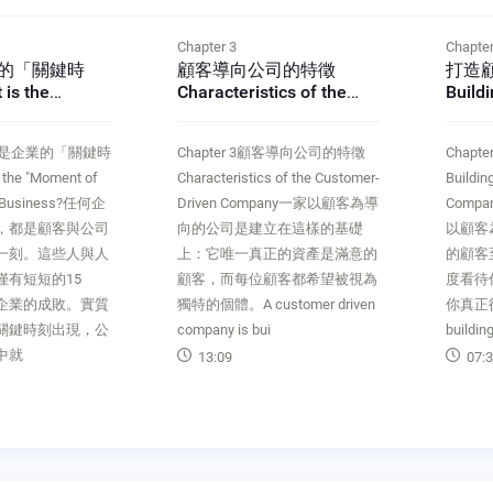
Chapter 3
Chapter
的「關鍵時
顧客導向公司的特徵
打造
s the
Characteristics of the
Build
Truth" For
Customer-Driven
Drive
ss?
Company
2什麼是企業的「關鍵時
Chapter 3顧客導向公司的特徵
Chap
he "Moment of
Characteristics of the Customer-
Buildin
ny Business?任何企
Driven Company一家以顧客為導
Com
，都是顧客與公司
向的公司是建立在這樣的基礎
以顧客
一刻。這些人與人
上：它唯一真正的資產是滿意的
的顧客
僅有短短的15
顧客，而每位顧客都希望被視為
度看待
企業的成敗。實質
獨特的個體。A customer driven
你真正從
關鍵時刻出現，公
company is bui
buildin
中就
13:09
07:3