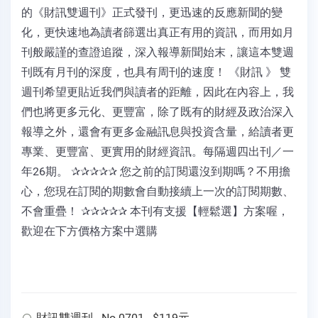
的《財訊雙週刊》正式發刊，更迅速的反應新聞的變
化，更快速地為讀者篩選出真正有用的資訊，而用如月
刊般嚴謹的查證追蹤，深入報導新聞始末，讓這本雙週
刊既有月刊的深度，也具有周刊的速度！ 《財訊 》 雙
週刊希望更貼近我們與讀者的距離，因此在內容上，我
們也將更多元化、更豐富，除了既有的財經及政治深入
報導之外，還會有更多金融訊息與投資含量，給讀者更
專業、更豐富、更實用的財經資訊。每隔週四出刊／一
年26期。 ✰✰✰✰✰ 您之前的訂閱還沒到期嗎？不用擔
心，您現在訂閱的期數會自動接續上一次的訂閱期數、
不會重疊！ ✰✰✰✰✰ 本刊有支援【輕鬆選】方案喔，
歡迎在下方價格方案中選購
財訊雙週刊 - No.0701 - $119元