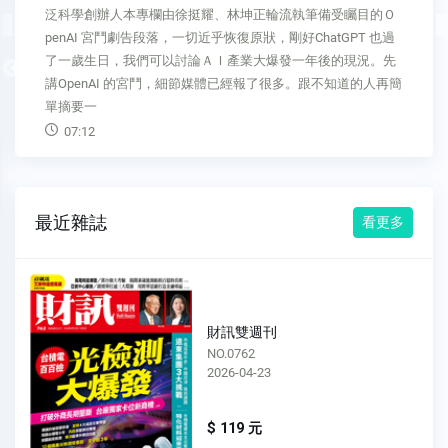
長、藍天資本共同創辦人深耕數位金融及普惠金融領域，對創
新數位科技、數位金融多角應用有深刻洞見本專欄隔期刊出現
在的人們，腦袋要記得的密碼實在太多了。除了工作相關的以
Previous
外，手機裡的網路銀行起碼有三個，支付工具再有一兩個，為
了優惠，下載店家App
06:56
最近雜誌
看更多
財訊雙週刊
NO.0761
2026-04-09
$ 119 元