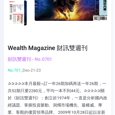
Wealth Magazine 財訊雙週刊
財訊雙週刊 - No.0701
No.701_
Dec-21-23
✰✰✰✰✰本月最殺~訂一年26期加碼再送一年26期，一
共52期只要2280元，平均一本不到44元。✰✰✰✰✰關
於《財訊雙週刊》：創立於1974年，一直是分析國內政
經議題、掌握投資脈動、洞燭市場機先、最權威、專
業、客觀的優質領導品牌。 2009年10月28日起以全新