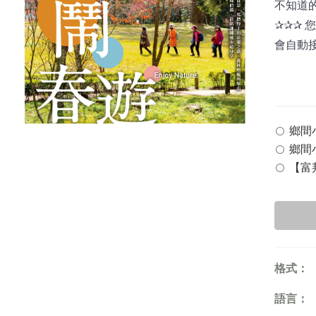
不知道的臺
✰✰✰
會自動
鄉間小路
鄉間小
【富邦
格式：
語言：