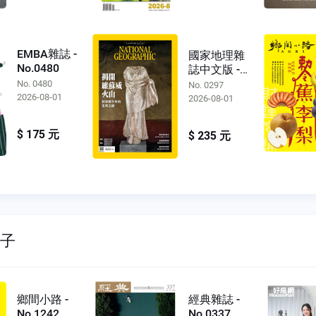
EMBA雜誌 -
國家地理雜
No.0480
誌中文版 -
No.0297
No. 0480
No. 0297
2026-08-01
2026-08-01
$ 175 元
$ 235 元
親子
鄉間小路 -
經典雜誌 -
No.1242
No.0337