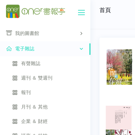
首頁
我的圖書館
電子雜誌
有聲雜誌
週刊 ＆ 雙週刊
報刊
月刊 ＆ 其他
企業 ＆ 財經