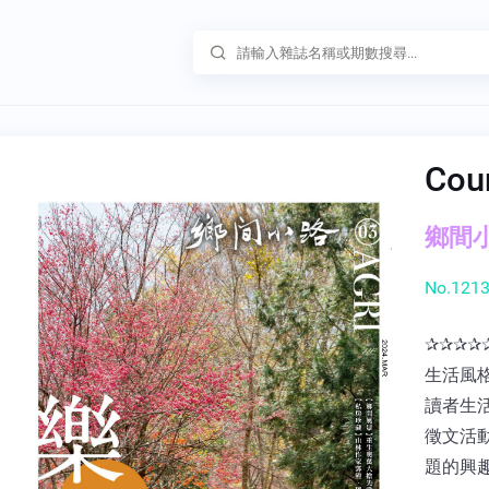
Cou
鄉間小路
No.1213
✰✰✰✰
生活風
讀者生
徵文活
題的興