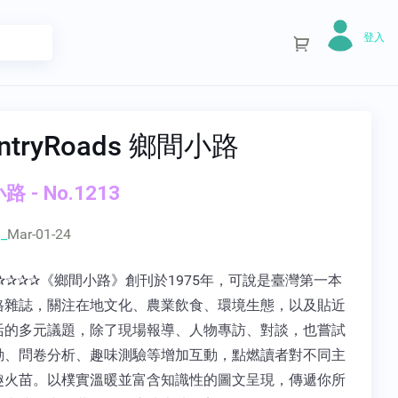
登入
ntryRoads 鄉間小路
 - No.1213
_
Mar-01-24
✰✰✰✰《鄉間小路》創刊於1975年，可說是臺灣第一本
格雜誌，關注在地文化、農業飲食、環境生態，以及貼近
活的多元議題，除了現場報導、人物專訪、對談，也嘗試
動、問卷分析、趣味測驗等增加互動，點燃讀者對不同主
趣火苗。以樸實溫暖並富含知識性的圖文呈現，傳遞你所