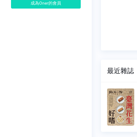
成為Oner的會員
最近雜誌
小路
鄉間小路
233
NO.1242
11-01
2026-08-01
18 元
$ 118 元