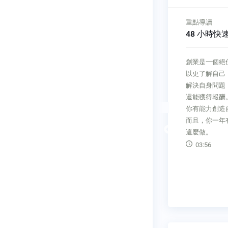
延伸閱讀
重點導讀
讓創業給你更自由的人生
48 小時快
t一旦你的點
延伸閱讀讓創業給你更自由的人
創業是一個絕
始付諸實
生任何人都有潛力成為創業家，
以更了解自己
立一個成長
創出一番大事業。成功的創業故
解決自身問題
變成一群狂
事與失敗例子之間的差別，就在
還能獲得報酬
，你需要：
於新構想在腦中乍現之後的行
你有能力創造
 your idea,
動。成功的創業家總是能將他們
而且，你一年有
Previous
appen. The
的構想轉換為可以成功的事業，
這麼做。
關鍵就在於要懂得怎麼讓夢想成
03:56
真。尋求及驗證未滿足的需求大
部分的人是由上而下進行研究
──查明現有市場或利基有
07:50