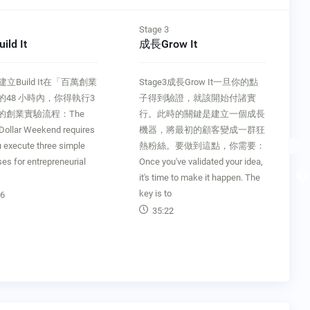
Stage 3
ld It
成長Grow It
2建立Build It在「百萬創業
Stage3成長Grow It一旦你的點
的48 小時內，你得執行3
子得到驗證，就該開始付諸實
的創業實驗流程：The
行。此時的關鍵是建立一個成長
-Dollar Weekend requires
機器，將最初的顧客變成一群狂
u execute three simple
熱粉絲。要做到這點，你需要：
es for entrepreneurial
Once you've validated your idea,
it's time to make it happen. The
key is to
6
35:22