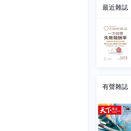
最近雜誌
輕鬆讀
大師輕鬆讀
080
NO.1079
07-15
2026-07-08
12 元
$ 112 元
有聲雜誌