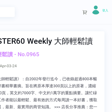
登入
STER60 Weekly 大師輕鬆讀
讀 - No.0965
Apr-03-24
師輕鬆讀》：自2002年發行迄今，已收錄超過800本暢
好書精華書摘。旨在將原本厚達300頁以上的原著，濃縮
0頁，英文約7000字、中文約1萬字的重點摘要。讓忙碌
工作者能以最輕鬆、最有效的方式每周讀一本好書，獲取
，最新、最實用的商管知識。 >>> 店長分享推薦：您一