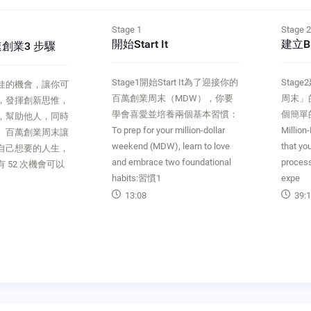
Stage 1
Stage 2
開始Start It
建立Bui
速創業3 步驟
Stage1開始Start It為了迎接你的
Stage
佳的機會，讓你可
百萬創業周末（MDW），你要
周末」
，發揮創新思惟，
學會喜愛並培養兩個基本習慣：
個簡單
，幫助他人，同時
To prep for your million-dollar
Million
。百萬創業周末讓
weekend (MDW), learn to love
that yo
自己想要的人生，
and embrace two foundational
process
 52 次機會可以
habits:習慣1
expe
13:08
39:1