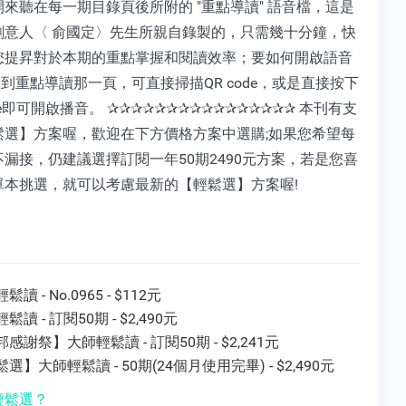
來聽在每一期目錄頁後所附的 "重點導讀" 語音檔，這是
創意人〈 俞國定〉先生所親自錄製的，只需幾十分鐘，快
您提昇對於本期的重點掌握和閱讀效率；要如何開啟語音
翻到重點導讀那一頁，可直接掃描QR code，或是直接按下
ode即可開啟播音。 ✰✰✰✰✰✰✰✰✰✰✰✰✰✰✰✰ 本刊有支
鬆選】方案喔，歡迎在下方價格方案中選購;如果您希望每
漏接，仍建議選擇訂閱一年50期2490元方案，若是您喜
單本挑選，就可以考慮最新的【輕鬆選】方案喔!
讀 - No.0965 - $112元
鬆讀 - 訂閱50期 - $2,490元
感謝祭】大師輕鬆讀 - 訂閱50期 - $2,241元
選】大師輕鬆讀 - 50期(24個月使用完畢) - $2,490元
輕鬆選？