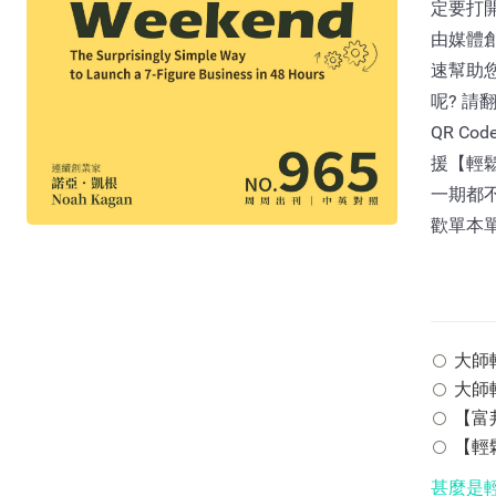
定要打開
由媒體
速幫助
呢? 請
QR C
援【輕
一期都不
歡單本
大師輕鬆
大師輕
【富邦
【輕鬆
甚麼是