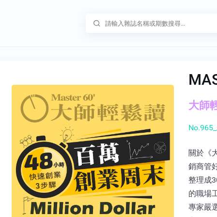
MA
大師輕鬆
No.965_
關於《大
銷商管
整理成3
的職場
專家嚴選