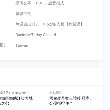
提供文字、 PDF 、語音模式
繁體中文
每週四出刊 / 一年52期/支援【輕鬆選】
：
BusinessToday Co., Ltd.
區：
Taiwan
新聞
焦點新聞
改革案三讀後 釋憲、
花東三法將開戰 「個案」
投擋得住？
立法恐創惡例