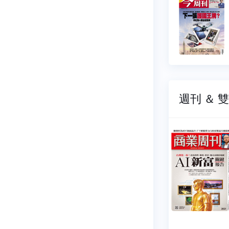
543
NO.1542
07-16
2026-07-09
9 元
$ 99 元
週刊 ＆ 