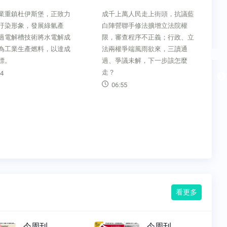
上萬人民走上街頭，抗議藍
國會改革之亂，為未來四年可能
營聯手修法擴增立法院權
持續上演的朝野衝突、群眾抗
審查程序不正義；行政、立
議，拉開序幕。接下來，藍白陣
權爭端風雨欲來，三讀通
營共推的「花東三法」，同樣面
爭議未解，下一步該怎麼
臨違憲、兩兆錢坑等質疑，是否
將引爆下一波戰火？
:55
10:40
看更多
今周刊
今周刊