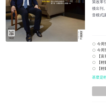
策改革引
後出刊。
音模式讓
今周刊 
今周刊
【富邦
【輕鬆
【輕鬆
甚麼是