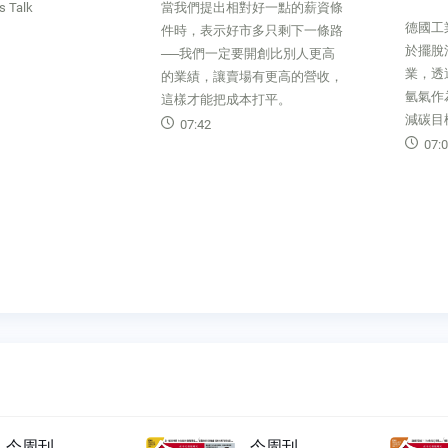
相對好一點的薪資條
德國工業重鎮杜伊斯堡，正致力
成千
好市多只剩下一條路
於擺脫汙染形象，發展綠氫產
白陣
定要開創比別人更高
業，透過電解槽技術將水電解成
限，
賣場有更高的營收，
氫氣作為工業生產燃料，以達成
法兩
成本打平。
減碳目標。
過、
走？
07:04
06
今周刊
今周刊