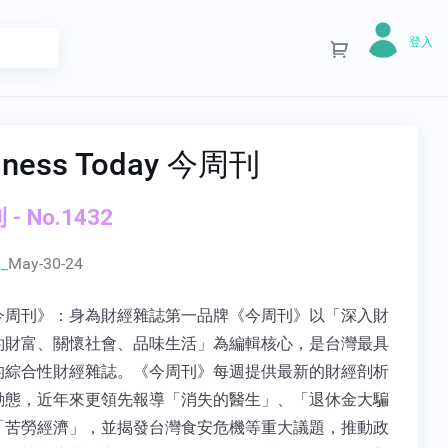
登入
iness Today 今周刊
- No.1432
_
May-30-24
今周刊》：身為財經雜誌第一品牌《今周刊》以「深入財
約財富、關懷社會、品味生活」為編輯核心，是台灣最具
的綜合性財經雜誌。《今周刊》每週提供最新的財經剖析
動態，近年來更領先報導「消失的醫生」、「退休金大騙
「苦勞經濟」，並揭發台灣食安危機等重大議題，推動政