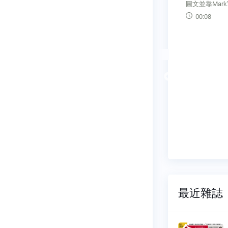
圖文並靠Mark's Talk
當我們提出
件時，表示
00:08
──我們一
的業績，讓
這樣才能把
07:42
Previous
最近雜誌
刊
今周刊