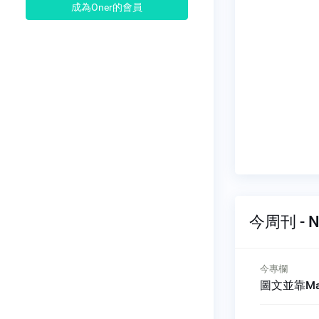
成為Oner的會員
今周刊 - N
今專欄
今專欄
ics
圖文並靠Mark's Talk
雙贏的邀