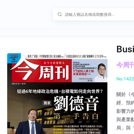
Bus
今周刊 
No.1432
關於《
經、預
影響力
與產業
局」與