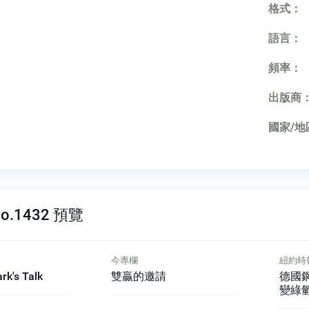
格式：
語言：
頻率：
出版商
國家/地
o.1432 預覽
紐約時報精選The NewYork
焦點
Times
請
德國鋼鐵巨頭助汙染大城
國會
變綠氫之都
公