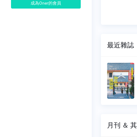
成為Oner的會員
最近雜誌
季刊
微笑季刊
038
NO.0037
06-01
2025-03-01
99 元
$ 199 元
月刊 ＆ 