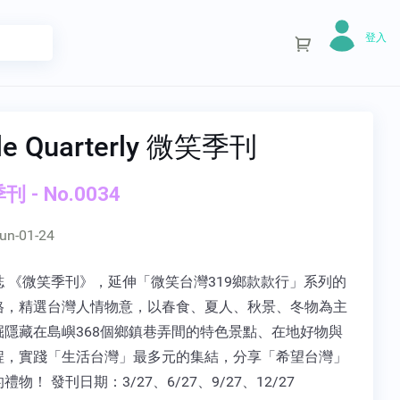
登入
le Quarterly 微笑季刊
 - No.0034
un-01-24
誌 《微笑季刊》，延伸「微笑台灣319鄉款款行」系列的
格，精選台灣人情物意，以春食、夏人、秋景、冬物為主
掘隱藏在島嶼368個鄉鎮巷弄間的特色景點、在地好物與
程，實踐「生活台灣」最多元的集結，分享「希望台灣」
物！ 發刊日期：3/27、6/27、9/27、12/27