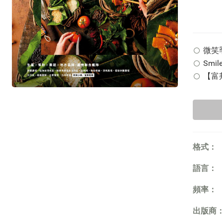
微笑季刊
Smil
【富邦
格式：
語言：
頻率：
出版商