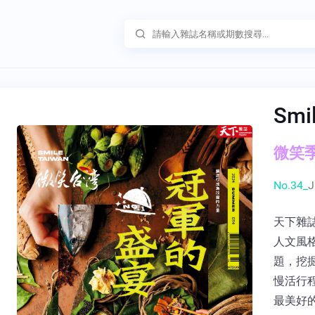
Smi
微笑季刊
No.34_
J
天下雜
人文風
題，挖
慢活行
最美好的禮