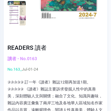
READERS 讀者
讀者 - No.0163
No.163_
Jul-01-24
✰✰✰✰✰ 訂一年《讀者》雜誌12期再加送1期。
✰✰✰✰✰ 《讀者》雜誌主要訴求發掘人性中的真善
美，深刻體驗人文與關懷；融合了文化、知識與趣味，
雜誌內容廣泛彙集了兩岸三地及各地華人區域知名作家
作品以共賞，遠離腥羶色，閱讀人性真善美，體驗人文