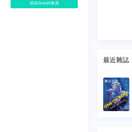
成為Oner的會員
最近雜誌
文學
聯合文學
500
NO.0499
06-01
2026-05-01
80 元
$ 180 元