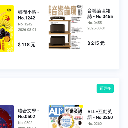
音響論壇雜
鄉間小路 -
誌 - No.0455
No.1242
No. 0455
No. 1242
2026-08-01
2026-08-01
$ 215 元
$ 118 元
看更多
聯合文學 -
ALL+互動英
No.0502
語 - No.0260
No. 0502
No. 0260