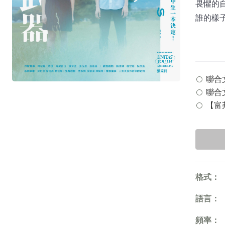
畏懼的自
誰的樣
聯合文學
聯合文
【富邦
格式：
語言：
頻率：