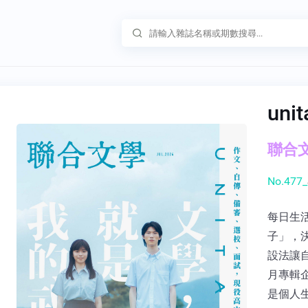
un
聯合文學
No.477_
每日生
子」，
設法讓
月專輯
是個人