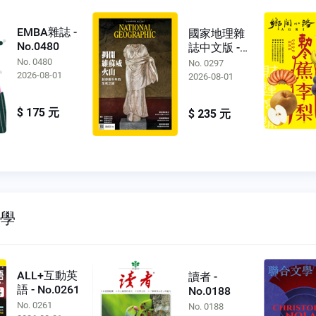
EMBA雜誌 -
國家地理雜
No.0480
誌中文版 -
No.0297
No. 0480
No. 0297
2026-08-01
2026-08-01
$ 175 元
$ 235 元
文學
ALL+互動英
讀者 -
語 - No.0261
No.0188
No. 0261
No. 0188