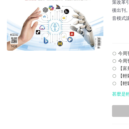
策改革引
後出刊。
音模式讓
今周刊 
今周刊
【富邦
【輕鬆
【輕鬆
甚麼是