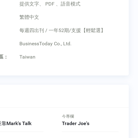
提供文字、 PDF 、語音模式
繁體中文
每週四出刊 / 一年52期/支援【輕鬆選】
：
BusinessToday Co., Ltd.
區：
Taiwan
今專欄
紐約時報精選The New York
Times
Trader Joe's
人臉辨識出包美國警方頻
抓錯人