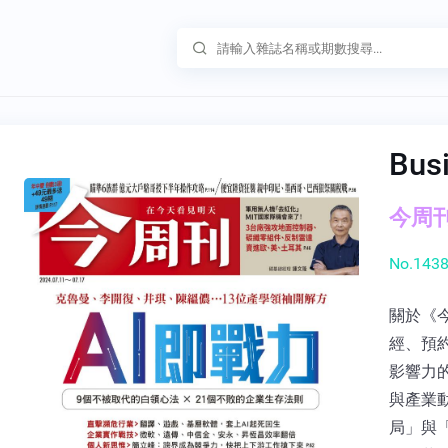
Bus
今周刊 
No.1438
關於《
經、預
影響力
與產業
局」與