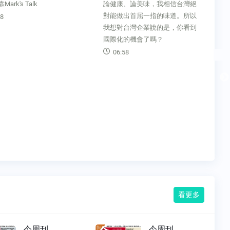
論健康、論美味，我相信台灣絕
AI科技日新月異，人臉辨識技術
對能做出首屈一指的味道。所以
被認為是執法機構的一大利器，
我想對台灣企業說的是，你看到
卻也伴隨著逮錯人等爭議，這項
國際化的機會了嗎？
新技術面臨哪些潛在的風險和挑
06:58
戰？
07:16
看更多
今周刊
今周刊