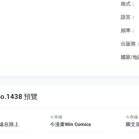
格式：
語言：
頻率：
出版商
國家/地
o.1438 預覽
專欄
今專欄
漫畫Win Comics
圖文並靠Mark's Talk