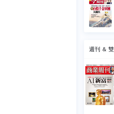
544
NO.1543
07-23
2026-07-16
9 元
$ 99 元
週刊 ＆ 