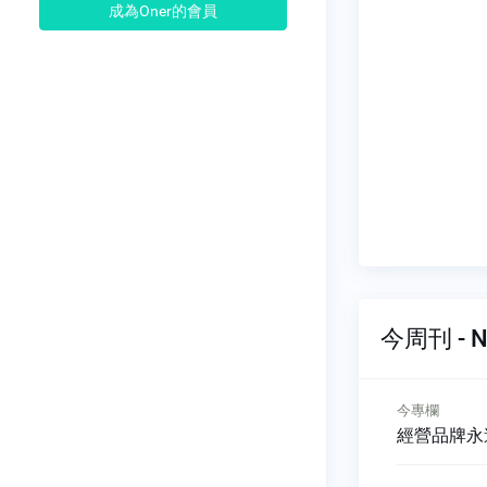
成為Oner的會員
今周刊 - N
今專欄
今
育天使投資人
經營品牌永遠在路上
今