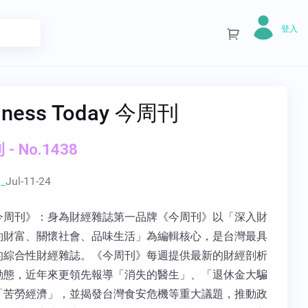
登入
iness Today 今周刊
- No.1438
_
Jul-11-24
今周刊》：身為財經雜誌第一品牌《今周刊》以「深入財
約財富、關懷社會、品味生活」為編輯核心，是台灣最具
的綜合性財經雜誌。《今周刊》每週提供最新的財經剖析
動態，近年來更領先報導「消失的醫生」、「退休金大騙
「苦勞經濟」，並揭發台灣食安危機等重大議題，推動政