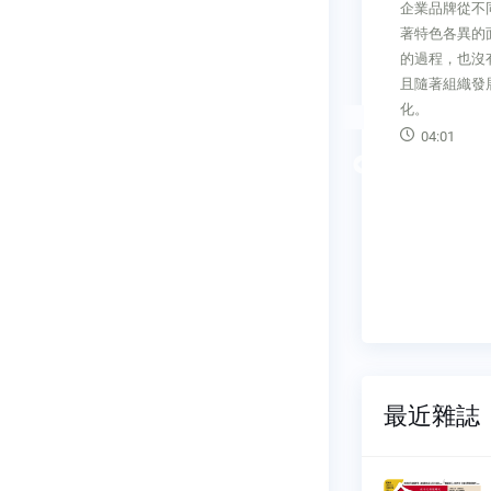
產生更多能出海的創業
企業品牌從不同的視角來看，有
今漫
人，最關鍵的策略，是
著特色各異的面向；而經營品牌
國留學與進入國際企
的過程，也沒有完成的一天，並
是許多台灣前輩在矽谷
且隨著組織發展，需要不斷地優
的故事。
化。
04:01
Previous
最近雜誌
刊
今周刊