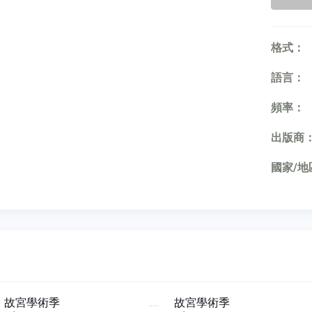
格式：
語言：
頻率：
出版商
國家/地
故宮學術季
故宮學術季