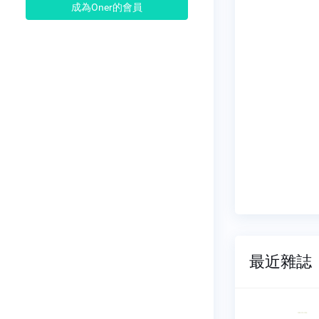
成為Oner的會員
最近雜誌
學術季
故宮學術季