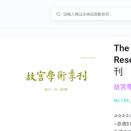
The
Res
刊
故宮學
No.159_
✰✰✰✰
~原價$