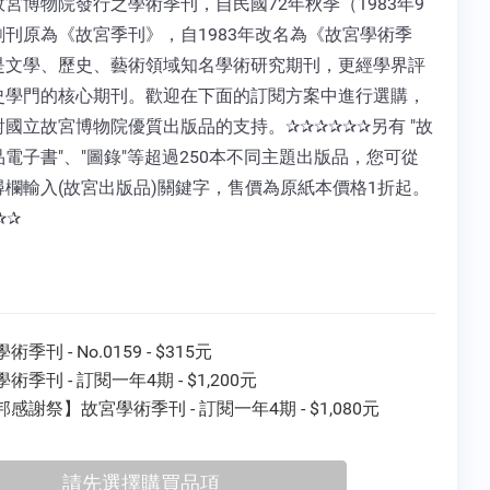
宮博物院發行之學術季刊，自民國72年秋季（1983年9
創刊原為《故宮季刊》，自1983年改名為《故宮學術季
是文學、歷史、藝術領域知名學術研究期刊，更經學界評
史學門的核心期刊。歡迎在下面的訂閱方案中進行選購，
國立故宮博物院優質出版品的支持。✰✰✰✰✰✰另有 "故
電子書"、"圖錄"等超過250本不同主題出版品，您可從
尋欄輸入(故宮出版品)關鍵字，售價為原紙本價格1折起。
✰✰
術季刊 - No.0159 - $315元
術季刊 - 訂閱一年4期 - $1,200元
感謝祭】故宮學術季刊 - 訂閱一年4期 - $1,080元