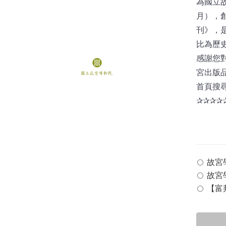
為國立故
月），
刊》，
比為歷
感謝您對
宮出版品
首頁搜
✰✰✰✰
故宮學
故宮學
【富邦