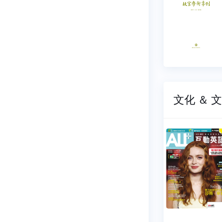
刊
165
NO.0164
12-01
2025-09-01
15 元
$ 315 元
文化 ＆ 