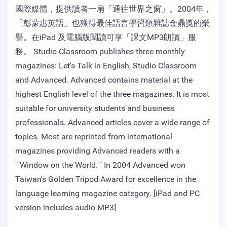
國際媒體，提供讀者一扇「通往世界之窗」。2004年，
「彭蒙惠英語」也獲得最佳語言學習類雜誌金鼎獎的榮
譽。在iPad 及電腦版閱讀可享「課文MP3朗讀」服
務。 Studio Classroom publishes three monthly
magazines: Let's Talk in English, Studio Classroom
and Advanced. Advanced contains material at the
highest English level of the three magazines. It is most
suitable for university students and business
professionals. Advanced articles cover a wide range of
topics. Most are reprinted from international
magazines providing Advanced readers with a
""Window on the World."" In 2004 Advanced won
Taiwan's Golden Tripod Award for excellence in the
language learning magazine category. [iPad and PC
version includes audio MP3]