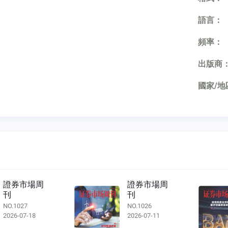
語言：
頻率：
出版商
國家/地
市場周
證券市場周
刊
7
NO.1026
N
-18
2026-07-11
2