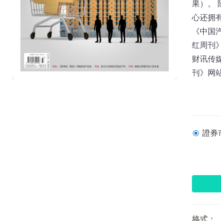
果）。
心还拥
《中国
红周刊
财讯传媒
刊》网站：w
證券市
格式：