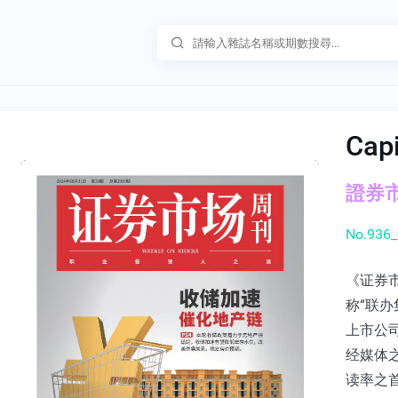
Cap
證券市
No.936_
《证券
称“联办
上市公
经媒体
读率之首