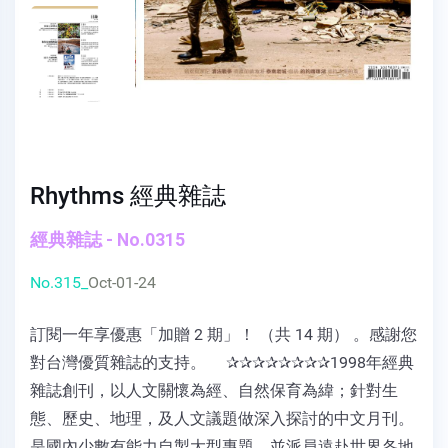
Rhythms 經典雜誌
經典雜誌 - No.0315
No.315_
Oct-01-24
訂閱一年享優惠「加贈 2 期」！ （共 14 期） 。感謝您
對台灣優質雜誌的支持。 ✰✰✰✰✰✰✰✰1998年經典
雜誌創刊，以人文關懷為經、自然保育為緯；針對生
態、歷史、地理，及人文議題做深入探討的中文月刊。
是國內少數有能力自製大型專題，並派員遠赴世界各地