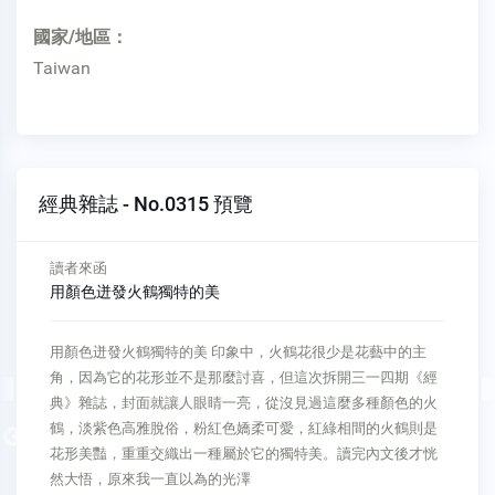
國家/地區：
Taiwan
經典雜誌 - No.0315 預覽
經典人生
真心誠意救拔苦難
真心誠意救拔苦難 愛，總是讓人感到很溫馨。有人受了傷、生
了病，在他最痛苦時，最需要的就是愛。而這一分愛，是否人
人都可以展現呢？台中慈濟醫院的簡院長，曾收到一封病人的
感恩信。病人在信中感恩林北江醫師，不只用心療治，還在她
Previous
出院時送上一個大紅包！為什麼送紅包？原來林醫師知道她做
臨時工，因經濟有困難遲遲不