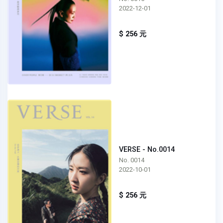
2022-12-01
$ 256 元
VERSE - No.0014
No. 0014
2022-10-01
$ 256 元