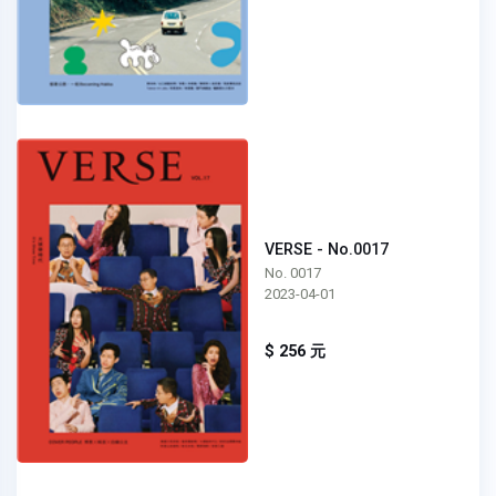
VERSE - No.0017
No. 0017
2023-04-01
$ 256 元