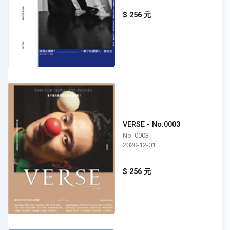
$ 256 元
VERSE - No.0003
No. 0003
2020-12-01
$ 256 元