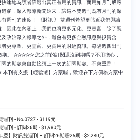
更快速地為讀者篩選出真正有用的資訊，而用如月刊般嚴
證追蹤，深入報導新聞始末，讓這本雙週刊既有月刊的深
具有周刊的速度！ 《財訊 》 雙週刊希望更貼近我們與讀
離，因此在內容上，我們也將更多元化、更豐富，除了既
經及政治深入報導之外，還會有更多金融訊息與投資含
讀者更專業、更豐富、更實用的財經資訊。每隔週四出刊
6期。 ✰✰✰✰✰ 您之前的訂閱還沒到期嗎？不用擔心，
訂閱的期數會自動接續上一次的訂閱期數、不會重疊！
✰✰ 本刊有支援【輕鬆選】方案喔，歡迎在下方價格方案中
刊 - No.0727 - $119元
週刊 - 訂閱26期 - $1,980元
慶】財訊雙週刊 – 訂閱26期贈26期 - $2,280元