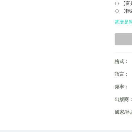
【富邦
【輕鬆
甚麼是
格式：
語言：
頻率：
出版商
國家/地