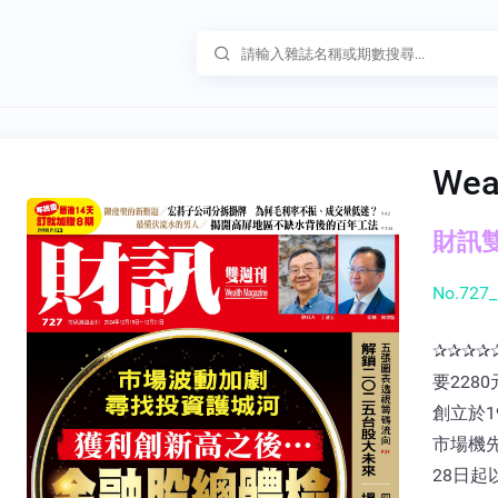
Wea
財訊雙週
No.727_
✰✰✰✰
要228
創立於
市場機先
28日