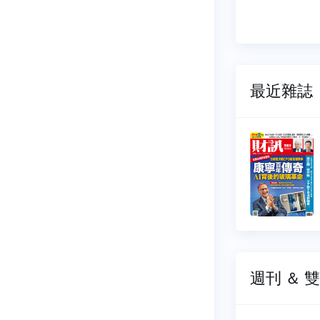
最近雜誌
雙週刊
財訊雙週刊
767
NO.0766
07-02
2026-06-18
19 元
$ 119 元
週刊 ＆ 