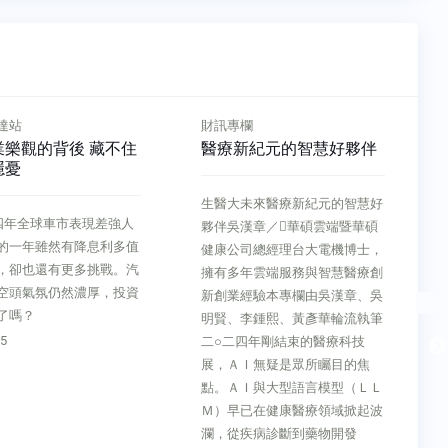
欄
財訊專欄
新紀元的智慧好夥伴
比特幣暴漲一千倍之後⋯
未來醫療新紀元的智慧好
數位攻略比特幣暴漲一千倍之
漢章／華碩雲端暨華碩
後⋯劉世偉／ MaiCoin 集團創辦
司總經理台大電機博士，
人暨執行長本專欄由劉世偉、翁
年雲端服務與智慧醫療創
浩正輪流執筆比特幣在二○一三
經驗本專欄由吳漢章、吳
年價格首次突破一百美元，而在
李鍾熙、黃彥華輪流執筆
川普再次當選美國總統後，比特
四年剛結束的醫療科技
幣近日更突破十萬美元大關，十
Ｉ無疑是眾所矚目的焦
年內比特幣價格飆升了一千倍。
Ｉ與大型語言模型（ＬＬ
若用半導體產業進程中，最廣為
已在健康醫療領域掀起波
人知的摩爾定律（Moore's
疾病診斷到藥物開發
Law）