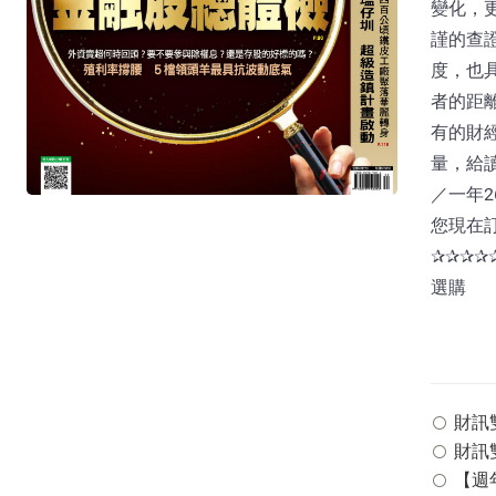
變化，
謹的查
度，也
者的距
有的財
量，給
／一年2
您現在
✰✰✰
選購
財訊雙週
財訊雙
【週年