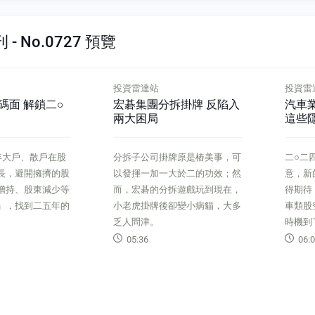
- No.0727 預覽
投資雷達站
財訊專
拆掛牌 反陷入
汽車業樂觀的背後 藏不住
醫療
這些隱憂
生醫大
牌原是樁美事，可
二○二四年全球車市表現差強人
夥伴吳
大於二的功效；然
意，新的一年雖然有降息利多值
健康公
拆遊戲玩到現在，
得期待，卻也還有更多挑戰。汽
擁有多
卻變小病貓，大多
車類股空頭氣氛仍然濃厚，投資
新創業
時機到了嗎？
明賢、
06:05
二○二
展，Ａ
點。Ａ
Ｍ）早
瀾，從