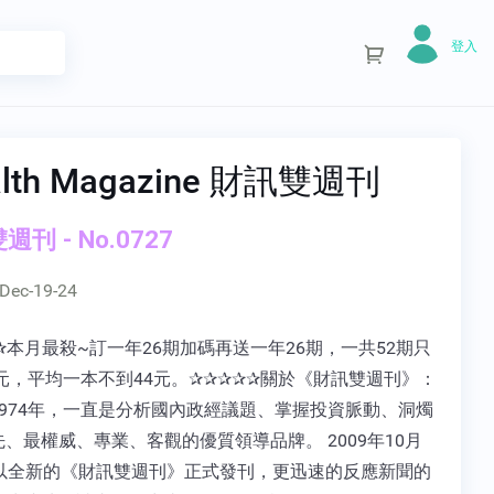
登入
lth Magazine 財訊雙週刊
刊 - No.0727
Dec-19-24
✰本月最殺~訂一年26期加碼再送一年26期，一共52期只
0元，平均一本不到44元。✰✰✰✰✰關於《財訊雙週刊》：
1974年，一直是分析國內政經議題、掌握投資脈動、洞燭
、最權威、專業、客觀的優質領導品牌。 2009年10月
起以全新的《財訊雙週刊》正式發刊，更迅速的反應新聞的