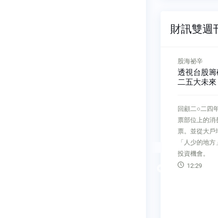
財訊雙週刊 
股海祕辛
投資雷達站
黃金動向
透視台股籌碼面 解鎖二○
宏碁集團分
二五大未來
兩大困局
元與黃金動
回顧二○二四年大戶、散戶在股
分拆子公司掛
副院長曾任
票部位上的消長，避開擁擠的股
以發揮一加一
董事長、台
票。並從大戶增持、股東減少等
而，宏碁的分
由施俊吉、
「人少的地方」，找到二五年的
小老虎掛牌後
筆川普當選
投資機會。
乏人問津。
比特幣、美
12:29
05:36
己的格局：
Previous
；美元升
過一○七
不論行情相
天下：