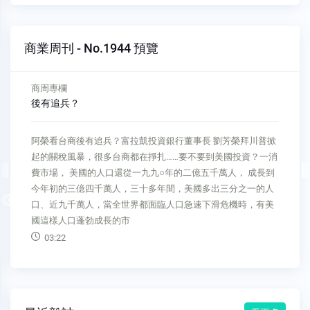
商業周刊 - No.1944 預覽
商周專欄
後有追兵？
阿榮看台商後有追兵？富拉凱投資銀行董事長 劉芳榮拜川普掀
起的關稅風暴，很多台商都在掙扎……要不要到美國投資？一消
費市場， 美國的人口還從一九九○年的二億五千萬人， 成長到
今年初的三億四千萬人，三十多年間，美國多出三分之一的人
Previous
口、近九千萬人，當全世界都面臨人口急速下滑危機時，有美
國這樣人口蓬勃成長的市
03:22