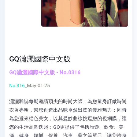
GQ瀟灑國際中文版
GQ瀟灑國際中文版 - No.0316
No.316_
May-01-25
瀟灑雜誌每期邀請頂尖的時尚大師，為您量身訂做時尚
衣著專輯，幫您創造出品味卓然出眾的優雅魅力；同時
為您邀來絕色美女，以其曼妙曲線挑逗您的視網膜，讓
您的生活高潮迭起；GQ更提供了包括旅遊、飲食、美
酒、健身、娛樂、保養、汽車、藝文等單元，讓您躋身