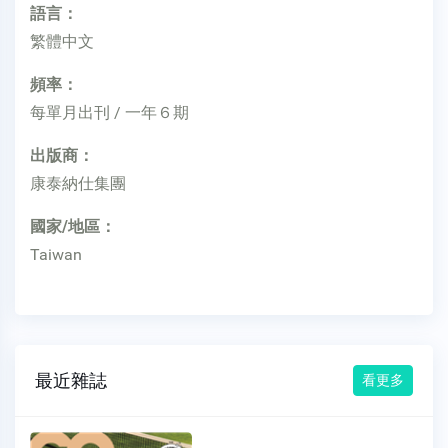
語言：
繁體中文
頻率：
每單月出刊 / 一年６期
出版商：
康泰納仕集團
國家/地區：
Taiwan
最近雜誌
看更多