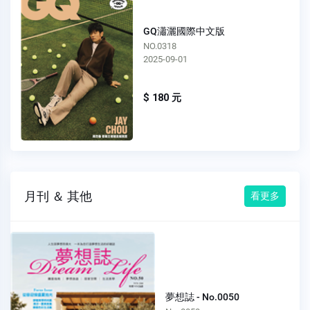
GQ瀟灑國際中文版
NO.0318
2025-09-01
$ 180 元
月刊 ＆ 其他
看更多
夢想誌 - No.0050