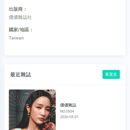
出版商：
儂儂雜誌社
國家/地區：
Taiwan
最近雜誌
看更多
儂儂雜誌
NO.0504
2026-05-01