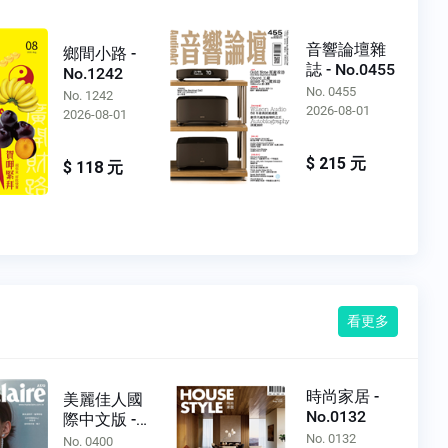
音響論壇雜
鄉間小路 -
誌 - No.0455
No.1242
No. 0455
No. 1242
2026-08-01
2026-08-01
$ 215 元
$ 118 元
看更多
時尚家居 -
美麗佳人國
No.0132
際中文版 -
No.0400
No. 0132
No. 0400