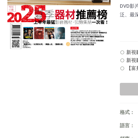
DVD影
泛、最
新視聽雜
新視聽
【富邦
格式：
語言：