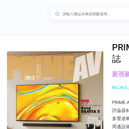
PR
誌
新視聽雜
No.363_
PRIM
評論器
多聲道喇
周邊設