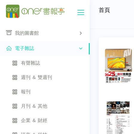
首頁
我的圖書館
電子雜誌
有聲雜誌
週刊 ＆ 雙週刊
報刊
月刊 ＆ 其他
企業 ＆ 財經