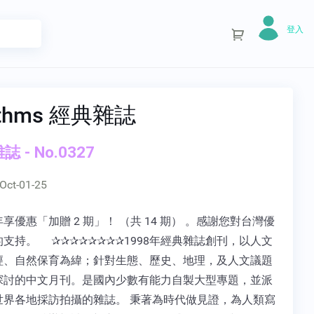
登入
ythms 經典雜誌
 - No.0327
Oct-01-25
享優惠「加贈 2 期」！ （共 14 期） 。感謝您對台灣優
支持。 ✰✰✰✰✰✰✰✰1998年經典雜誌創刊，以人文
經、自然保育為緯；針對生態、歷史、地理，及人文議題
探討的中文月刊。是國內少數有能力自製大型專題，並派
世界各地採訪拍攝的雜誌。 秉著為時代做見證，為人類寫