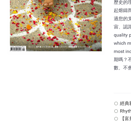
歷史的
起熔鑄
過您的
宙、認識
quality 
which ma
most i
期嗎？
數、不
經典雜誌
Rhyt
【富邦