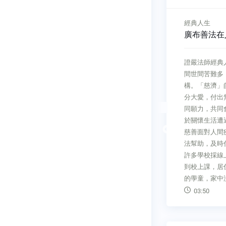
>MONTHLY 讀者來函
經典人生
行
一顆佛牙牽動千年文明
廣布善法在
慈濟基金會
如果我們有長足的進步都是因為
證嚴法師經典
，《經典》
有您的祝福與關懷願將您此番誠
間世間苦難多
同地區與國
摯的話與所有經典的朋友共同分
構。「慈濟」
資深撰述胡
享
分大愛，付出
派去佛教發
同願力，共同
03:49
，做足功
於關懷生活遭
Previous
度歷史與從
慈善面對人間
那教、印度
法幫助，及時
錯綜複雜的
許多學校採線
雨季過後十
到校上課，居
》團
的學童，家中
03:50