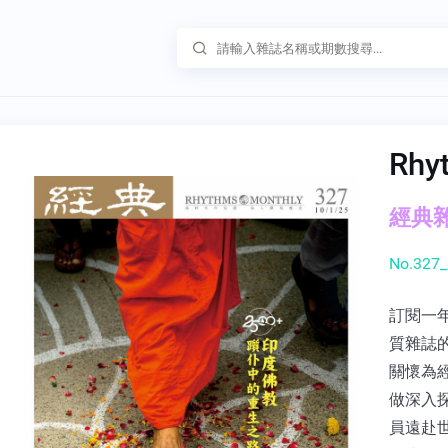
Rh
經典雜誌
No.327_
訂閱一年
質雜誌的
關懷為
做深入
員遠赴