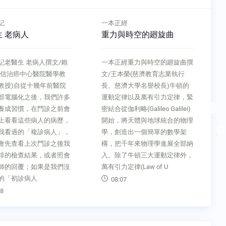
記
一本正經
 老病人
重力與時空的廻旋曲
記老醫生 老病人撰文/賴
一本正經重力與時空的廻旋曲撰
和信治癌中心醫院醫學教
文/王本榮(慈濟教育志業執行
教授)自從十幾年前醫院
長、慈濟大學名譽校長)牛頓的
部電腦化之後，我們許多
運動定律以及萬有引力定律，緊
養成習慣，在門診之前會
密結合從伽利略(Galileo Galilei)
上看看這些病人的病歷，
開始，將天體與地球統合的物理
我看過的「複診病人」，
學，創造出一個簡單的數學架
會先查看上次門診之後我
構，把千年來物理學進展全部納
排的檢查結果，或者照會
入。除了牛頓三大運動定律外，
師的回覆；如果是我們沒
萬有引力定律(Law of U
的「初診病人
08:07
8