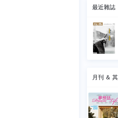
最近雜誌
雜誌
經典雜誌
336
NO.0335
07-01
2026-06-01
60 元
$ 160 元
月刊 ＆ 