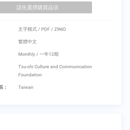
文字模式 / PDF / ZINIO
繁體中文
Monthly / 一年12期
：
Tzu-chi Culture and Communication
Foundation
區：
Taiwan