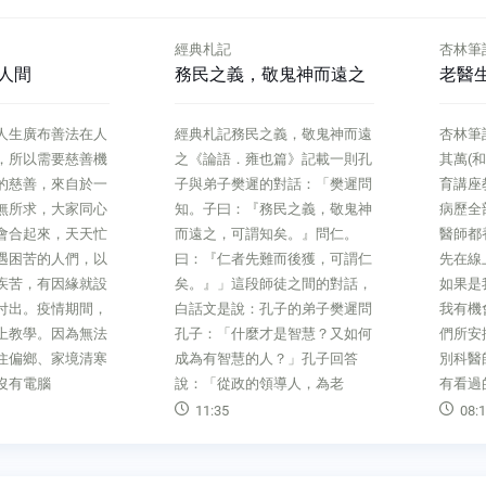
經典札記
杏林筆
人間
務民之義，敬鬼神而遠之
老醫生
人生廣布善法在人
經典札記務民之義，敬鬼神而遠
杏林筆
，所以需要慈善機
之《論語．雍也篇》記載一則孔
其萬(
的慈善，來自於一
子與弟子樊遲的對話：「樊遲問
育講座
無所求，大家同心
知。子曰：『務民之義，敬鬼神
病歷全
會合起來，天天忙
而遠之，可謂知矣。』問仁。
醫師都
遇困苦的人們，以
曰：『仁者先難而後獲，可謂仁
先在線
疾苦，有因緣就設
矣。』」這段師徒之間的對話，
如果是
付出。疫情期間，
白話文是說：孔子的弟子樊遲問
我有機
上教學。因為無法
孔子：「什麼才是智慧？又如何
們所安
住偏鄉、家境清寒
成為有智慧的人？」孔子回答
別科醫
沒有電腦
說：「從政的領導人，為老
有看過
11:35
08:1