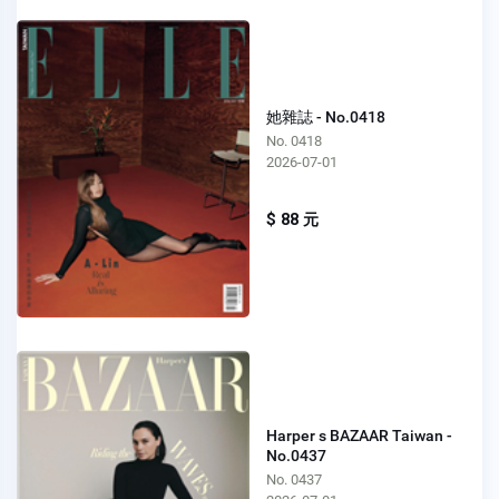
她雜誌 - No.0418
No. 0418
2026-07-01
$ 88 元
Harper s BAZAAR Taiwan -
No.0437
No. 0437