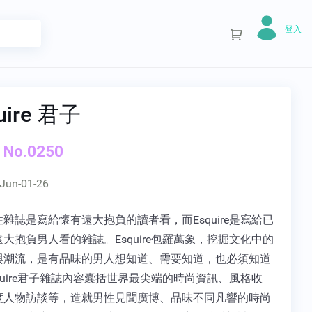
登入
uire 君子
 No.0250
Jun-01-26
雜誌是寫給懷有遠大抱負的讀者看，而Esquire是寫給已
大抱負男人看的雜誌。Esquire包羅萬象，挖掘文化中的
與潮流，是有品味的男人想知道、需要知道，也必須知道
quire君子雜誌內容囊括世界最尖端的時尚資訊、風格收
度人物訪談等，造就男性見聞廣博、品味不同凡響的時尚