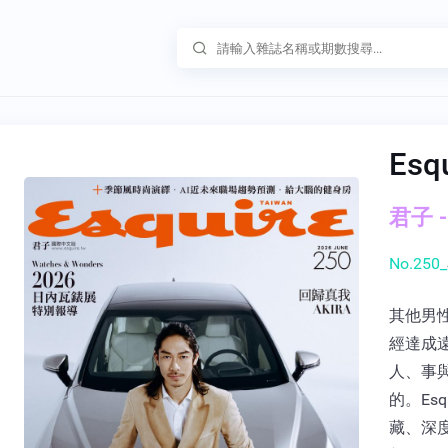
Esq
君子 -
No.250_
其他男性
經達成遠
人、事
的。Es
藏、深