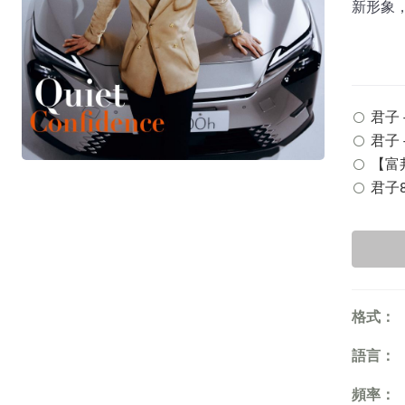
新形象
君子 -
君子 -
【富邦
君子8
格式：
語言：
頻率：