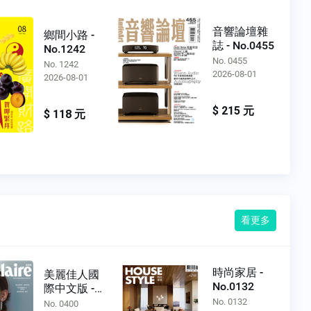
音響論壇雜
鄉間小路 -
誌 - No.0455
No.1242
No. 0455
No. 1242
2026-08-01
2026-08-01
$ 215 元
$ 118 元
看更多
時尚家居 -
美麗佳人國
No.0132
際中文版 -
No.0400
No. 0132
No. 0400