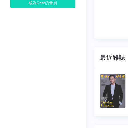
成為Oner的會員
最近雜誌
君子
242
NO.0252
10-01
2026-08-01
20 元
$ 120 元