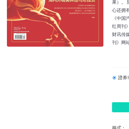
果）。
心还拥
《中国
红周刊
财讯传媒
刊》网站：w
證券市
格式：