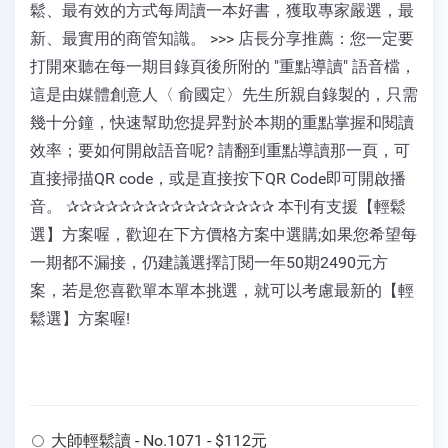
鬆、最有效的方式每周讀一本好書，獲取專家嚴選，最
新、最實用的商管知識。 >>> 店長分享推薦：您一定要
打開來聽在每一期目錄頁後所附的 "重點導讀" 語音檔，
這是由媒體創意人〈 俞國定〉先生所親自錄製的，只需
幾十分鐘，快速幫助您提昇對於本期的重點掌握和閱讀
效率；要如何開啟語音呢? 請翻到重點導讀那一頁，可
直接掃描QR code，或是直接按下QR Code即可開啟播
音。 ✰✰✰✰✰✰✰✰✰✰✰✰✰✰✰✰ 本刊有支援【輕鬆
選】方案喔，歡迎在下方價格方案中選購;如果您希望每
一期都不漏接，仍建議選擇訂閱一年50期2490元方
案，若是您喜歡單本單本挑選，就可以考慮最新的【輕
鬆選】方案喔!
大師輕鬆讀 - No.1071 - $112元