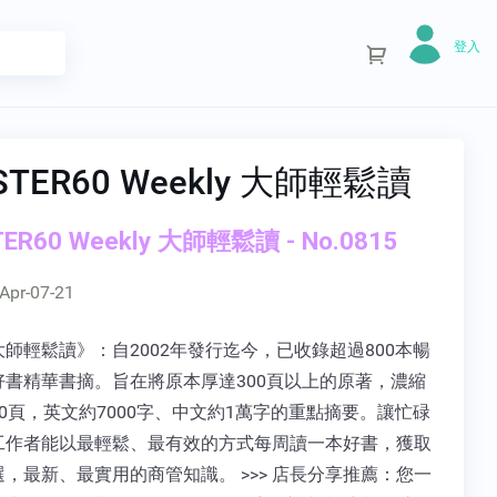
登入
STER60 Weekly 大師輕鬆讀
ER60 Weekly 大師輕鬆讀 - No.0815
Apr-07-21
師輕鬆讀》：自2002年發行迄今，已收錄超過800本暢
好書精華書摘。旨在將原本厚達300頁以上的原著，濃縮
0頁，英文約7000字、中文約1萬字的重點摘要。讓忙碌
工作者能以最輕鬆、最有效的方式每周讀一本好書，獲取
，最新、最實用的商管知識。 >>> 店長分享推薦：您一