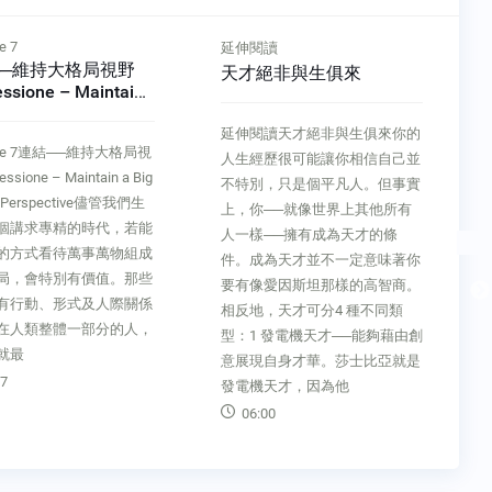
e 7
延伸閱讀
──維持大格局視野
天才絕非與生俱來
ssione – Maintain
 Picture Perspective
延伸閱讀天才絕非與生俱來你的
ciple 7連結──維持大格局視
人生經歷很可能讓你相信自己並
ssione – Maintain a Big
不特別，只是個平凡人。但事實
re Perspective儘管我們生
上，你──就像世界上其他所有
個講求專精的時代，若能
人一樣──擁有成為天才的條
的方式看待萬事萬物組成
件。成為天才並不一定意味著你
局，會特別有價值。那些
要有像愛因斯坦那樣的高智商。
有行動、形式及人際關係
相反地，天才可分4 種不同類
在人類整體一部分的人，
型：1 發電機天才──能夠藉由創
就最
意展現自身才華。莎士比亞就是
7
發電機天才，因為他
06:00