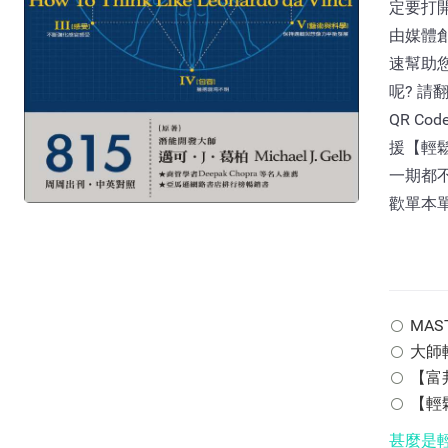
定要打開
由媒體
速幫助
呢? 請
QR C
援【輕
一期都不
歡單本
MAST
大師輕
【富邦
【輕鬆
甚麼是