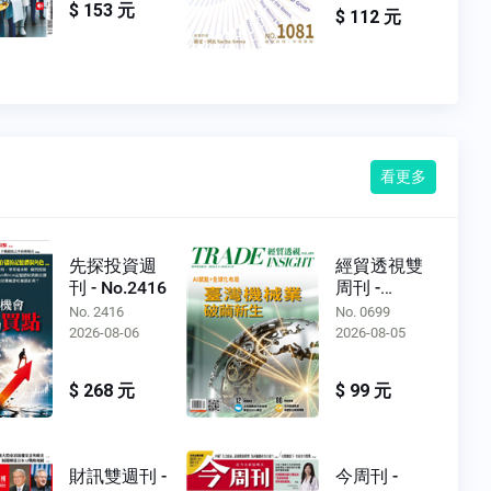
$ 153 元
$ 112 元
看更多
先探投資週
經貿透視雙
刊 - No.2416
周刊 -
No.0699
No. 2416
No. 0699
2026-08-06
2026-08-05
$ 268 元
$ 99 元
財訊雙週刊 -
今周刊 -