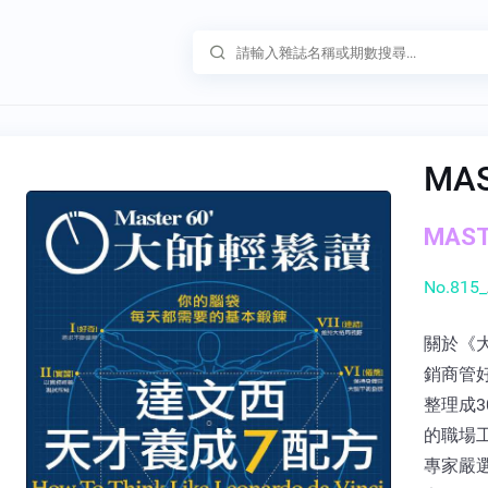
MA
MAST
No.815_
關於《大
銷商管
整理成3
的職場
專家嚴選