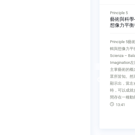
Principle 4
Principle 5
感官感受
包容──擁抱混沌不明
藝術與科學
nstantly
Sfumato – Be
想像力平衡發展
ses
Comfortable With
Scienza – 
Ambiguity
and Imagin
─不斷強化感官
Principle 4包容──擁抱混沌不明
Principle
stantly
Sfumato – Be Comfortable With
輯與想像力平衡發
ses由視覺、聽
Ambiguity如果你在面對不明確
Scienza – Bal
覺組成的5
時能保持開放的態度，創造力就
Imaginati
造附加價值
會源源不絕地出現。面對混沌不
主掌藝術的概
經由改善及
明的狀況，仍舊能津津有味地擁
眾所皆知。然
Previous
你就能增進
抱不確定性，並且有所作為，是
顯示出，當左
世界學習的
天才具備的個性──也是瞬息萬
時，可以成就
變的世界中難能可貴的特
間存在一種動
13:02
13:41