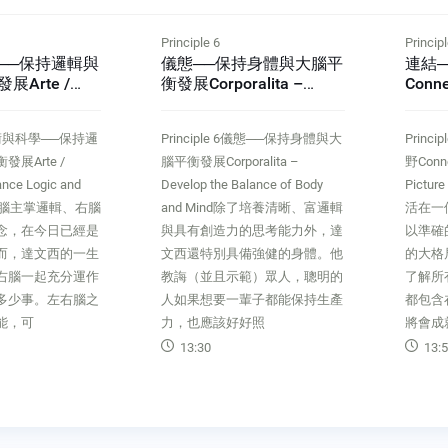
Principle 6
Principl
──保持邏輯與
儀態──保持身體與大腦平
連結
Arte /
衡發展Corporalita –
Conne
Balance Logic
Develop the Balance of
a Big
ation
Body and Mind
 5藝術與科學──保持邏
Principle 6儀態──保持身體與大
Prin
展Arte /
腦平衡發展Corporalita –
野Conne
ance Logic and
Develop the Balance of Body
Pictu
on左腦主掌邏輯、右腦
and Mind除了培養清晰、富邏輯
活在一
念，在今日已經是
與具有創造力的思考能力外，達
以準確
而，達文西的一生
文西還特別具備強健的身體。他
的大格
右腦一起充分運作
教誨（並且示範）眾人，聰明的
了解所
多少事。左右腦之
人如果想要一輩子都能保持生產
都包含
能，可
力，也應該好好照
將會成
13:30
13:5