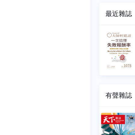
最近雜誌
輕鬆讀
大師輕鬆讀
080
NO.1079
07-15
2026-07-08
12 元
$ 112 元
有聲雜誌