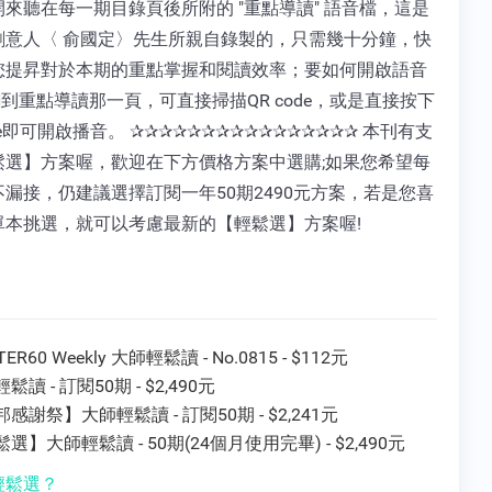
來聽在每一期目錄頁後所附的 "重點導讀" 語音檔，這是
創意人〈 俞國定〉先生所親自錄製的，只需幾十分鐘，快
您提昇對於本期的重點掌握和閱讀效率；要如何開啟語音
翻到重點導讀那一頁，可直接掃描QR code，或是直接按下
ode即可開啟播音。 ✰✰✰✰✰✰✰✰✰✰✰✰✰✰✰✰ 本刊有支
鬆選】方案喔，歡迎在下方價格方案中選購;如果您希望每
漏接，仍建議選擇訂閱一年50期2490元方案，若是您喜
單本挑選，就可以考慮最新的【輕鬆選】方案喔!
ER60 Weekly 大師輕鬆讀 - No.0815 - $112元
鬆讀 - 訂閱50期 - $2,490元
感謝祭】大師輕鬆讀 - 訂閱50期 - $2,241元
選】大師輕鬆讀 - 50期(24個月使用完畢) - $2,490元
輕鬆選？