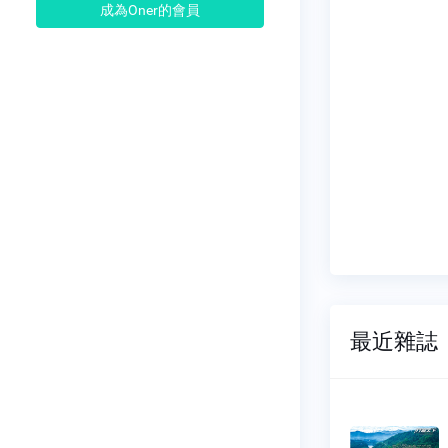
成為Oner的會員
最近雜誌
天下
行遍天下
401
NO.0400