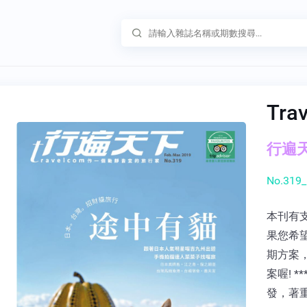
Tra
行遍天下
No.319_
本刊有
果您希
期方案
案喔! *
發，著