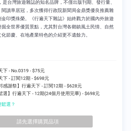
2年，是台灣旅遊雜誌的知名品牌，不僅出版刊期、發行量、
、閱讀率居冠，多次獲得行政院新聞局金鼎獎優良推薦雜
刷金印獎殊榮。《行遍天下雜誌》始終戮力於國內外旅遊
發掘全世界優質景點，尤其對台灣各鄉鎮風土民情、自然
文化節慶、在地產業特色的介紹更不遺餘力。
 - No.0319 - $75元
下 - 訂閱12期 - $698元
感謝祭】行遍天下 - 訂閱12期 - $628元
選】行遍天下 - 12期(24個月使用完畢) - $698元
輕鬆選？