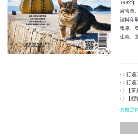
199
廣告量
誌與印
報導、
生態、
行遍天下
行遍天
【富邦
【輕鬆
甚麼是