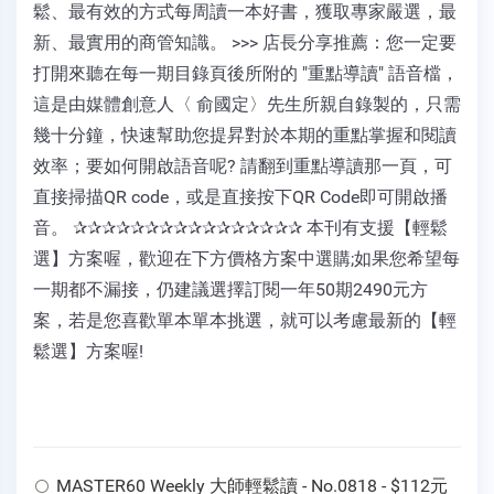
鬆、最有效的方式每周讀一本好書，獲取專家嚴選，最
新、最實用的商管知識。 >>> 店長分享推薦：您一定要
打開來聽在每一期目錄頁後所附的 "重點導讀" 語音檔，
這是由媒體創意人〈 俞國定〉先生所親自錄製的，只需
幾十分鐘，快速幫助您提昇對於本期的重點掌握和閱讀
效率；要如何開啟語音呢? 請翻到重點導讀那一頁，可
直接掃描QR code，或是直接按下QR Code即可開啟播
音。 ✰✰✰✰✰✰✰✰✰✰✰✰✰✰✰✰ 本刊有支援【輕鬆
選】方案喔，歡迎在下方價格方案中選購;如果您希望每
一期都不漏接，仍建議選擇訂閱一年50期2490元方
案，若是您喜歡單本單本挑選，就可以考慮最新的【輕
鬆選】方案喔!
MASTER60 Weekly 大師輕鬆讀 - No.0818 - $112元