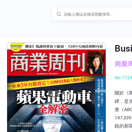
Bus
商業周刊
No.1729
關於《
碑，是
會（A
147,
銳的新