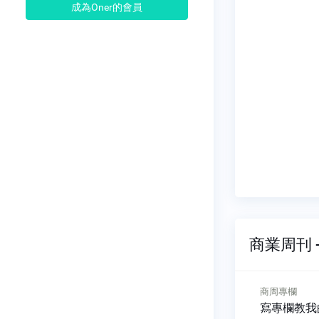
成為Oner的會員
商業周刊 -
商周專欄
商周專欄
是「懶螞
寫專欄教我的事
拜登的綠能