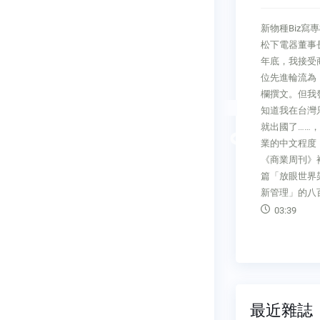
敗
新物種Biz寫專欄教我的事台灣
主管應是
FT精選大讀
松下電器董事長 洪裕鈞二○一六
道的一位教
恐小勝大敗德
年底，我接受商周的邀請，與三
項實驗，將
（Derek Br
位先進輪流為「經營4.0」的專
，觀察螞蟻
輯本文取材自
欄撰文。但我發現編輯檯可能不
個小組中都
特色的金融報
知道我在台灣只念到國小五年級
事，牠們要
點摘要：2 
就出國了……，如何以小學沒畢
Previous
穴四周閒
卡關民主黨國
業的中文程度，在最具影響力的
懶螞蟻」。
和黨，改革能
《商業周刊》裡，每隔四週寫一
全不做事，
可能性小。將
篇「放眼世界架構下的新經營、
物來源斷絕
投資美東風電
新管理」的八百
的螞蟻
可能發布
03:39
09:01
最近雜誌