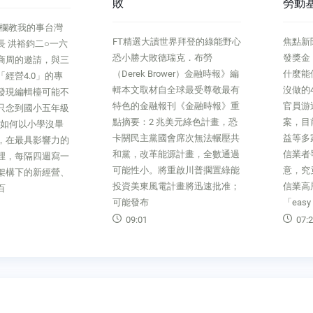
勞動基金該做沒做的4件
來？
事
化街
世界拜登的綠能野心
焦點新聞炒股弊案》交情好就多
產業風
瑞克．布勞
發獎金，拒絕就拿回案子小官憑
金流消
ower）金融時報》編
什麼能使喚投信？勞動基金該做
來？」
全球最受尊敬最有
沒做的4件事文●韓化宇勞動基金
鍵文●
刊《金融時報》重
官員游迺文與寶佳經理人勾結弊
你接班
兆美元綠色計畫，恐
案，目前已捲入復華、統一、群
擊，首
會席次無法輾壓共
益等多家投信。這令人好奇，投
本度小
源計畫，全數通過
信業者爭搶的政府基金代操生
點？近
重啟川普擱置綠能
意，究竟是怎麼運作的？一名投
年老店
計畫將迅速批准；
信業高層表示，代操政府基金是
十年歷
「easy mone
幣兩千
07:23
07:2