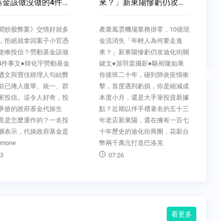
」新東陽慘虧仍攻迪
訪羽絨衣王加拿大鵝CEO
關鍵
雲機場業務掛零，10億現
商周CEO學院缺工又成本貴，但
失「年輕人為何要走進
「好產品為何不用自己名字
新東陽慘虧仍攻迪化街關
賣？」從放棄50％收入起步！專
游羽棠攝影●駱裕隆如果
訪羽絨衣王加拿大鵝CEO文●蔡
二十年，碰到肺炎疫情衝
茹涵你願意為自己相信的事情，
度遇到虧損，你是縮減成
付出多少代價？一個家族第三
月，還是大手筆投資新據
代，因為相信在家鄉生產製造的
期以伴手禮著名的五十三
可能性，最終創造出全世界最知
新東陽，選在擁有一百七
名的羽絨衣，二○二○會計年度
史的迪化街商圈，花新台
營收高達新台幣兩百億元。這是
萬元打造巴洛克
精品羽絨衣加拿大鵝（
6
10:58
看更多