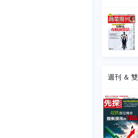
周刊
商業周刊
018
NO.2017
07-20
2026-07-13
39 元
$ 139 元
週刊 ＆ 