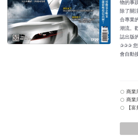
物的事
除了關
合專業
潮流。
誌出版
✰✰✰
會自動
商業周刊
商業周
【富邦