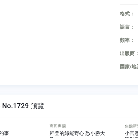
格式：
語言：
頻率：
出版商
國家/地
 No.1729 預覽
焦點新聞
產業風
野心 恐小勝大
小官憑什麼能使喚投信？
「年