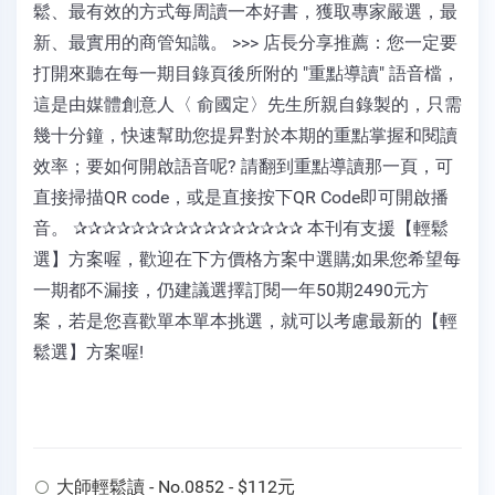
鬆、最有效的方式每周讀一本好書，獲取專家嚴選，最
新、最實用的商管知識。 >>> 店長分享推薦：您一定要
打開來聽在每一期目錄頁後所附的 "重點導讀" 語音檔，
這是由媒體創意人〈 俞國定〉先生所親自錄製的，只需
幾十分鐘，快速幫助您提昇對於本期的重點掌握和閱讀
效率；要如何開啟語音呢? 請翻到重點導讀那一頁，可
直接掃描QR code，或是直接按下QR Code即可開啟播
音。 ✰✰✰✰✰✰✰✰✰✰✰✰✰✰✰✰ 本刊有支援【輕鬆
選】方案喔，歡迎在下方價格方案中選購;如果您希望每
一期都不漏接，仍建議選擇訂閱一年50期2490元方
案，若是您喜歡單本單本挑選，就可以考慮最新的【輕
鬆選】方案喔!
大師輕鬆讀 - No.0852 - $112元