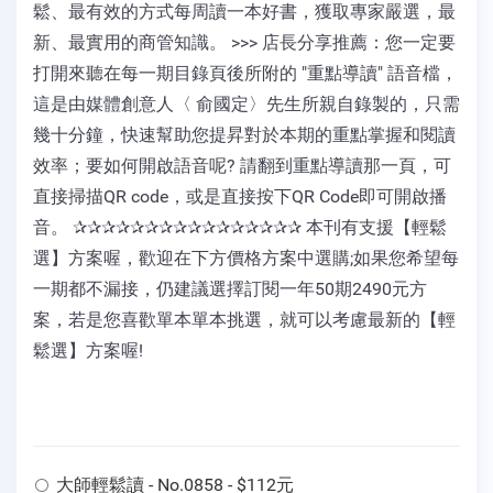
鬆、最有效的方式每周讀一本好書，獲取專家嚴選，最
新、最實用的商管知識。 >>> 店長分享推薦：您一定要
打開來聽在每一期目錄頁後所附的 "重點導讀" 語音檔，
這是由媒體創意人〈 俞國定〉先生所親自錄製的，只需
幾十分鐘，快速幫助您提昇對於本期的重點掌握和閱讀
效率；要如何開啟語音呢? 請翻到重點導讀那一頁，可
直接掃描QR code，或是直接按下QR Code即可開啟播
音。 ✰✰✰✰✰✰✰✰✰✰✰✰✰✰✰✰ 本刊有支援【輕鬆
選】方案喔，歡迎在下方價格方案中選購;如果您希望每
一期都不漏接，仍建議選擇訂閱一年50期2490元方
案，若是您喜歡單本單本挑選，就可以考慮最新的【輕
鬆選】方案喔!
大師輕鬆讀 - No.0858 - $112元